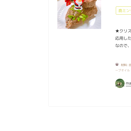
鹿ミン
★クリ
応用し
なので
材料:
鹿
ーブオイル
ma