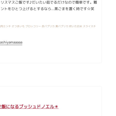
クリスマスご飯です♪だいたい茹でるだけなので簡単です。難
ントをひとつ上げるとするなら...黒ごまを置く時です☆笑
肉ミンチ さつまいも ブロッコリー 赤パプリカ 黄パプリカ 炊いた白米 スライスチ
ashiyamaaaaa
ご飯になるブッシュドノエル＊