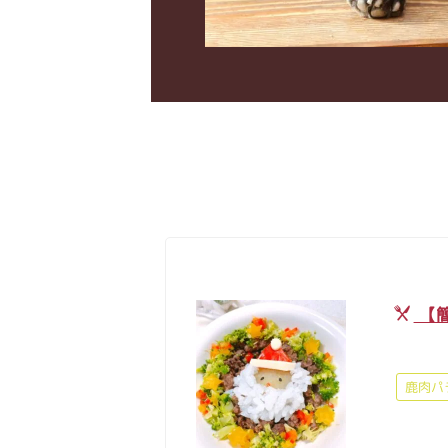
【
鹿肉パ