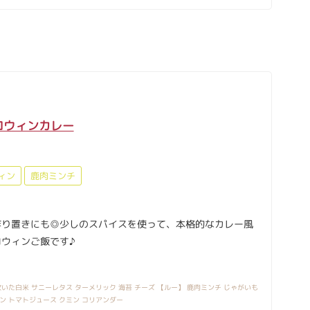
ロウィンカレー
ィン
鹿肉ミンチ
作り置きにも◎少しのスパイスを使って、本格的なカレー風
ウィンご飯です♪
いた白米 サニーレタス ターメリック 海苔 チーズ 【ルー】 鹿肉ミンチ じゃがいも
ン トマトジュース クミン コリアンダー