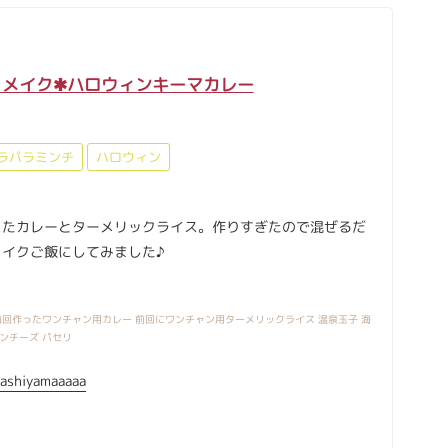
メイク✱ハロウィンキーマカレー
ラパラミンチ
ハロウィン
ったカレーとターメリックライス。作りすぎたので混ぜるだ
メイクご飯にしてみました♪
回作ったワンチャン用カレー 前回にワンチャン用ターメリックライス 温泉玉子 海
ンチーズ パセリ
ashiyamaaaaa