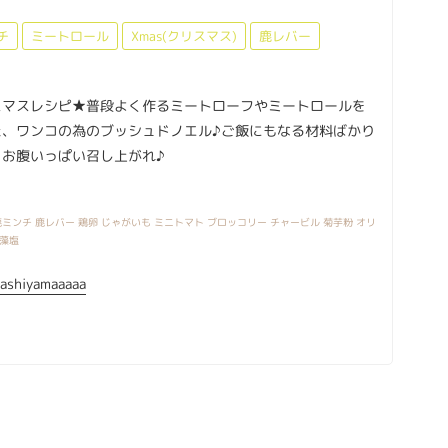
チ
ミートロール
Xmas(クリスマス)
鹿レバー
スマスレシピ★普段よく作るミートローフやミートロールを
た、ワンコの為のブッシュドノエル♪ご飯にもなる材料ばかり
、お腹いっぱい召し上がれ♪
ミンチ 鹿レバー 鶏卵 じゃがいも ミニトマト ブロッコリー チャービル 菊芋粉 オリ
 藻塩
ashiyamaaaaa