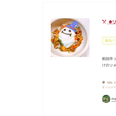
✱リ
鹿肉パ
前回作
けのリ
材料:
前
苔 パルメザ
ma