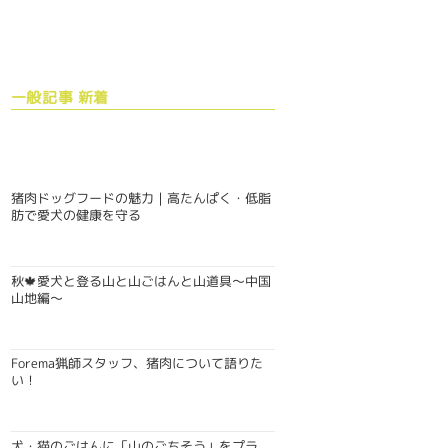
一般記事 新着
猪肉ドッグフードの魅力｜高たんぱく・低脂
肪で愛犬の健康を守る
秋🍁愛犬と登る山と山ごはんと山道具〜中国
山地編〜
Forema猟師スタッフ、猪肉について語りた
い！
犬・猫のごはんに「山のごちそう」をプラ