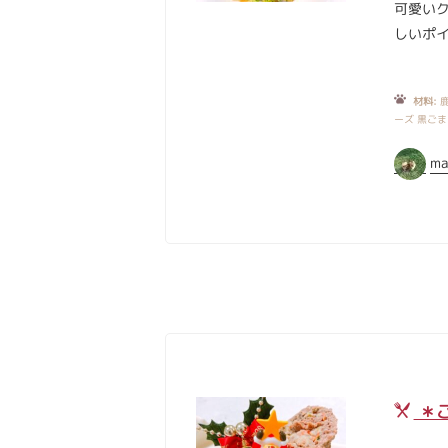
可愛い
しいポイ
材料:
鹿
ーズ 黒ごま
ma
＊