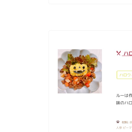
ハ
ハロウ
ルーは
味のハロ
材料:
炊
人参 ピーマ