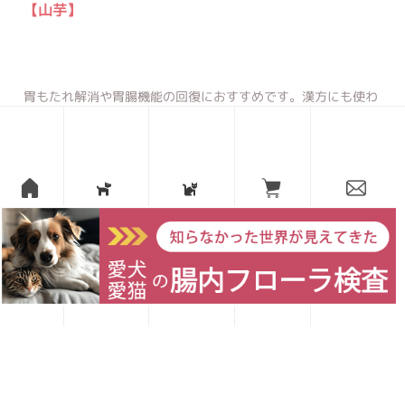
【山芋】
胃もたれ解消や胃腸機能の回復におすすめです。漢方にも使わ
れるほど滋養強壮に優れています。
愛犬レシピ
愛猫レシピ
Home
お買い物
お問い合わせ
【猪肉】
疲労回復に効果的なビタミンB1がウナギや豚肉よりも豊富で
す。時期により多少異なりますが、基本的には低カロリーであ
っさりとしており、季節の変わり目や夏場など食欲が落ちた時
にもおすすめです。