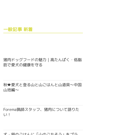
一般記事 新着
猪肉ドッグフードの魅力｜高たんぱく・低脂
肪で愛犬の健康を守る
秋🍁愛犬と登る山と山ごはんと山道具〜中国
山地編〜
Forema猟師スタッフ、猪肉について語りた
い！
犬・猫のごはんに「山のごちそう」をプラ