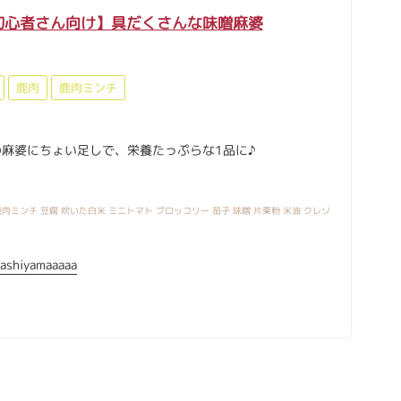
初心者さん向け】具だくさんな味噌麻婆
鹿肉
鹿肉ミンチ
麻婆にちょい足しで、栄養たっぷらな1品に♪
肉ミンチ 豆腐 炊いた白米 ミニトマト ブロッコリー 茄子 味噌 片栗粉 米油 クレソ
ashiyamaaaaa