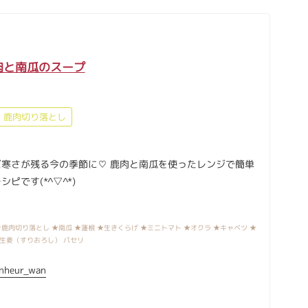
肉と南瓜のスープ
鹿肉切り落とし
だ寒さが残る今の季節に♡ 鹿肉と南瓜を使ったレンジで簡単
シピです(*^▽^*)
鹿肉切り落とし ★南瓜 ★蓮根 ★生きくらげ ★ミニトマト ★オクラ ★キャベツ ★
★生姜（すりおろし） パセリ
nheur_wan