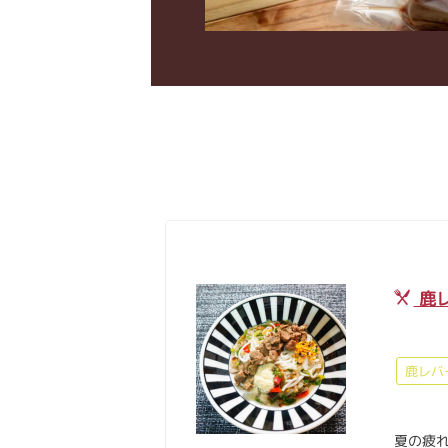
鹿
鹿レバ
夏の疲