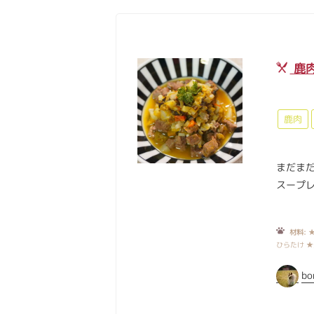
鹿
鹿肉
まだま
スープレ
材料:
★
ひらたけ 
bo