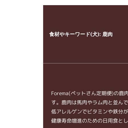
食材やキーワード(犬):
鹿肉
Forema(ペットさん定期便)
す。鹿肉は馬肉やラム肉と並ん
低アレルゲンでビタミンや鉄分
健康寿命増進のための日用食と