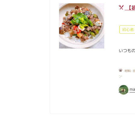
【
初心者
いつもの
材料:
鹿
ン
ma