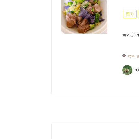
鹿肉
煮るだけ
材料:
鹿
ma