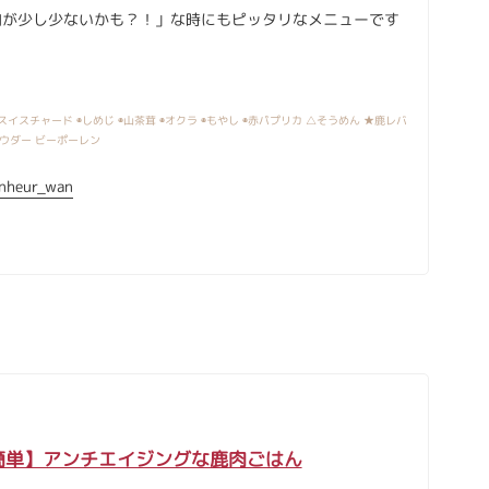
肉が少し少ないかも？！」な時にもピッタリなメニューです
スイスチャード ◉しめじ ◉山茶茸 ◉オクラ ◉もやし ◉赤パプリカ △そうめん ★鹿レバ
パウダー ビーポーレン
nheur_wan
簡単】アンチエイジングな鹿肉ごはん