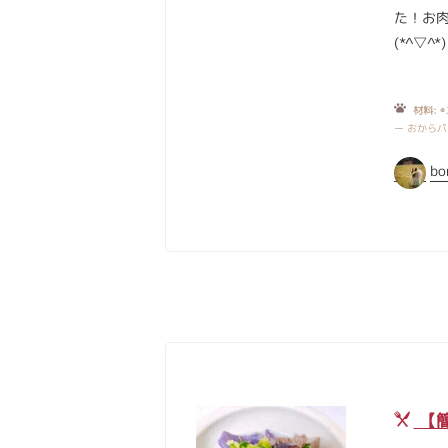
た！お
(*^▽^*)
材料:
◉
ー おから
bo
【