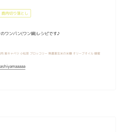
鹿肉切り落とし
のワンパン(ワン鍋)レシピです♪
肉 紫キャベツ 小松菜 ブロッコリー 無農薬玄米の米糠 オリーブオイル 蜂蜜
ashiyamaaaaa