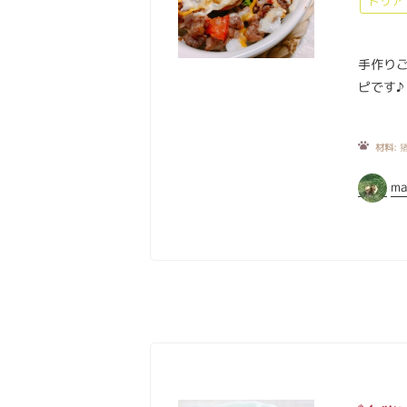
ドリア
手作り
ピです♪
材料:
猪
ma