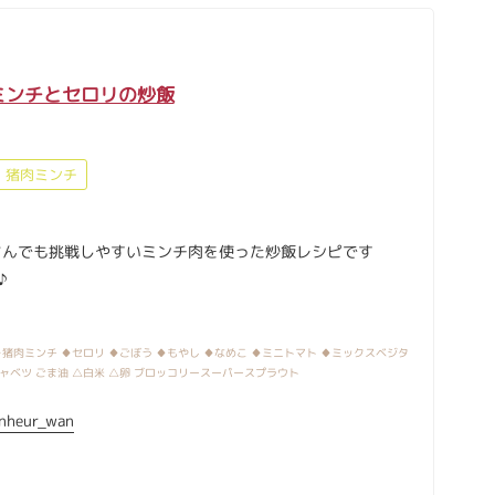
ミンチとセロリの炒飯
猪肉ミンチ
さんでも挑戦しやすいミンチ肉を使った炒飯レシピです
♪
猪肉ミンチ ♦セロリ ♦ごぼう ♦もやし ♦なめこ ♦ミニトマト ♦ミックスベジタ
ャベツ ごま油 △白米 △卵 ブロッコリースーパースプラウト
nheur_wan