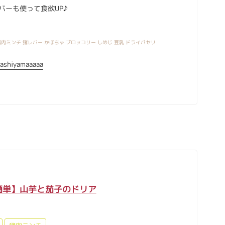
バーも使って食欲UP♪
肉ミンチ 猪レバー かぼちゃ ブロッコリー しめじ 豆乳 ドライパセリ
ashiyamaaaaa
簡単】山芋と茄子のドリア