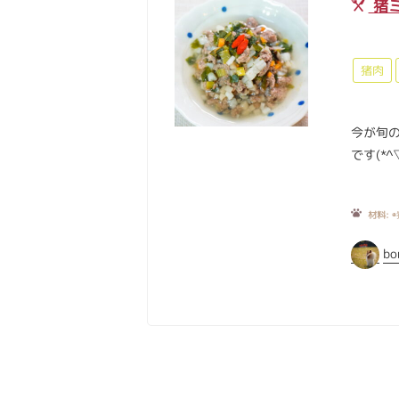
猪
猪肉
今が旬
です(*^▽
材料:
◉
bo