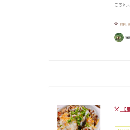
ころ♪レ
材料:
猪
ma
【