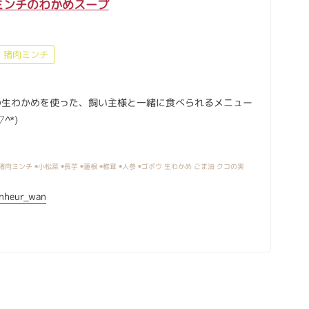
ミンチのわかめスープ
猪肉ミンチ
の生わかめを使った、飼い主様と一緒に食べられるメニュー
^*)
猪肉ミンチ ◉小松菜 ◉長芋 ◉蓮根 ◉椎茸 ◉人参 ◉ゴボウ 生わかめ ごま油 クコの実
nheur_wan