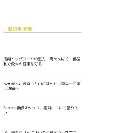
一般記事 新着
猪肉ドッグフードの魅力｜高たんぱく・低脂
肪で愛犬の健康を守る
秋🍁愛犬と登る山と山ごはんと山道具〜中国
山地編〜
Forema猟師スタッフ、猪肉について語りた
い！
犬・猫のごはんに「山のごちそう」をプラ