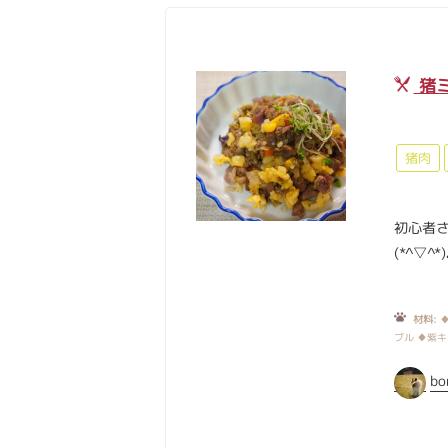
猪
猪肉
初心者
(*^▽^*)
材料:
♦
ブル ♦紫キ
bo