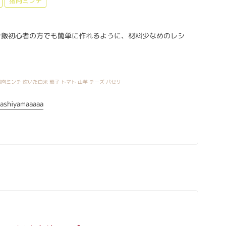
猪肉ミンチ
ご飯初心者の方でも簡単に作れるように、材料少なめのレシ
肉ミンチ 炊いた白米 茄子 トマト 山芋 チーズ パセリ
ashiyamaaaaa