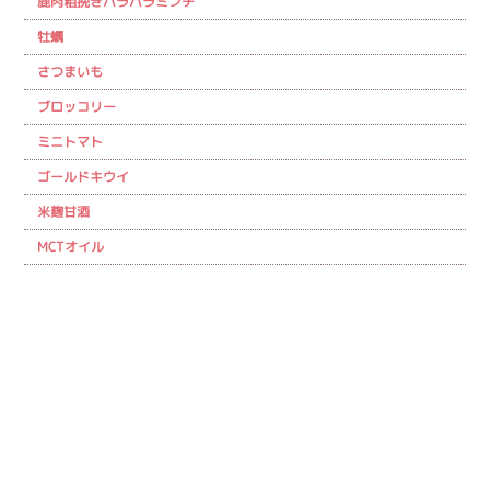
鹿肉粗挽きパラパラミンチ
牡蠣
さつまいも
ブロッコリー
ミニトマト
ゴールドキウイ
米麹甘酒
MCTオイル