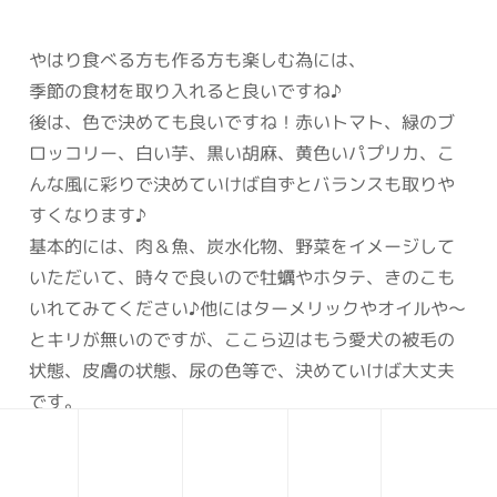
やはり食べる方も作る方も楽しむ為には、
季節の食材を取り入れると良いですね♪
後は、色で決めても良いですね！赤いトマト、緑のブ
ロッコリー、白い芋、黒い胡麻、黄色いパプリカ、こ
んな風に彩りで決めていけば自ずとバランスも取りや
すくなります♪
基本的には、肉＆魚、炭水化物、野菜をイメージして
いただいて、時々で良いので牡蠣やホタテ、きのこも
いれてみてください♪他にはターメリックやオイルや～
とキリが無いのですが、ここら辺はもう愛犬の被毛の
状態、皮膚の状態、尿の色等で、決めていけば大丈夫
です。
毎食100点である必要は無いので、今回は野菜とキノ
コをプラス。今回は貝もプラス。と、3日ぐらいで色々
一通り食べる感覚で大丈夫です。