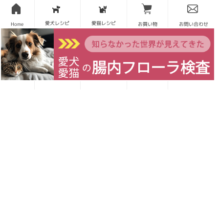
また長くなってしまいそうなので…(^_^;)
愛犬レシピ
愛猫レシピ
Home
お買い物
お問い合わせ
ここまで書きましたが、やっぱりそんなに出来ないと
思う方もいらっしゃると思います。
今上げてるドライフードの裏を見てください！野菜何
種類入ってますか？そんなに入ってないと思います(–;)
なので、飼い主様のご飯を作るついでに、ご飯に使お
うと思っていた野菜を少しずつ色々分けてあげればそ
れで大丈夫です。飼い主様もご飯を作る時に、キャベ
ツ、レタス、小松菜、ケール、ほうれん草！みたいに
全部緑！なんて事はなかなか無いですよね？(><)わん
ちゃんのご飯も、その感覚で大丈夫です♪
ここだけの話ですが、私は野菜の中で絶対にあげない