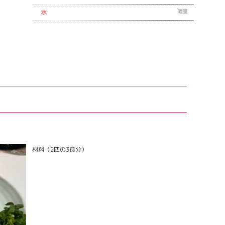
適量
水
材料（2匹の3食分）