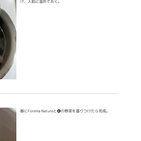
け、人肌に温めておく。
器にForema Natureと❹の野菜を盛りつけたら完成。