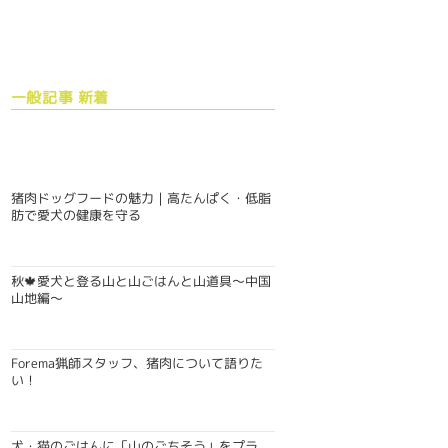
一般記事 新着
猪肉ドッグフードの魅力｜高たんぱく・低脂
肪で愛犬の健康を守る
秋🍁愛犬と登る山と山ごはんと山道具〜中国
山地編〜
Forema猟師スタッフ、猪肉について語りた
い！
犬・猫のごはんに「山のごちそう」をプラ