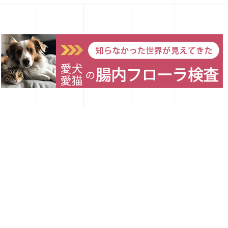
オススメの猫レシピ
愛犬レシピ
愛猫レシピ
Home
お買い物
お問い合わせ
【初心者さん向け】『FOREMA
NATURE 鹿あらほぐし』と野菜の煮
物
手作りごはんをあげてみたいけれど、食べてくれ
るのかな？とか、作るのが大変そうと思う方もい
らっしゃると思います。 Forema Natureシリーズ
を食べている子でしたら、そこに極々少量の野菜
（最初は1種類ずつ）を加えると …
続きを読む