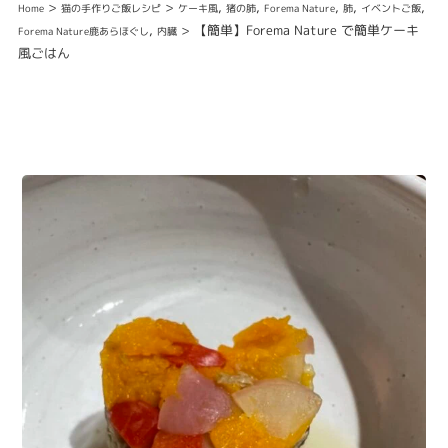
>
>
,
,
,
,
,
Home
猫の手作りご飯レシピ
ケーキ風
猪の肺
Forema Nature
肺
イベントご飯
,
>
【簡単】Forema Nature で簡単ケーキ
Forema Nature鹿あらほぐし
内臓
風ごはん