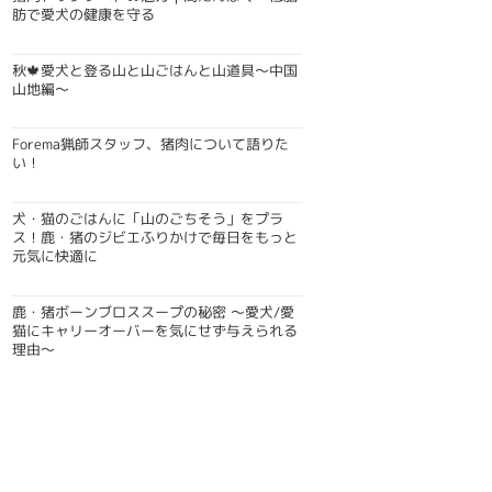
肪で愛犬の健康を守る
秋🍁愛犬と登る山と山ごはんと山道具〜中国
山地編〜
Forema猟師スタッフ、猪肉について語りた
い！
犬・猫のごはんに「山のごちそう」をプラ
ス！鹿・猪のジビエふりかけで毎日をもっと
元気に快適に
鹿・猪ボーンブロススープの秘密 〜愛犬/愛
猫にキャリーオーバーを気にせず与えられる
理由〜