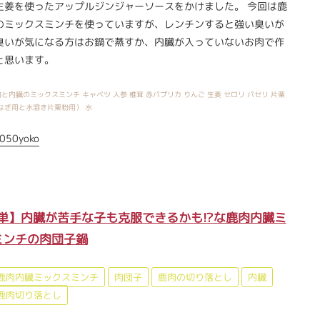
生姜を使ったアップルジンジャーソースをかけました。 今回は鹿
のミックスミンチを使っていますが、レンチンすると強い臭いが
臭いが気になる方はお鍋で蒸すか、内臓が入っていないお肉で作
と思います。
と内臓のミックスミンチ キャベツ 人参 椎茸 赤パプリカ りんご 生姜 セロリ パセリ 片栗
なぎ用と水溶き片栗粉用） 水
050yoko
単】内臓が苦手な子も克服できるかも!?な鹿肉内臓ミ
ミンチの肉団子鍋
鹿肉内臓ミックスミンチ
肉団子
鹿肉の切り落とし
内臓
鹿肉切り落とし