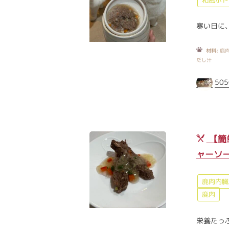
寒い日に
材料:
鹿肉
だし汁
505
【簡
ャーソ
鹿肉内臓
鹿肉
栄養たっ