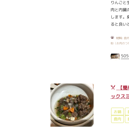
りんごと
肉と内臓
します。
ると良い
材料:
鹿肉
粉（お肉のつ
505
【簡
ックス
お鍋
鹿肉