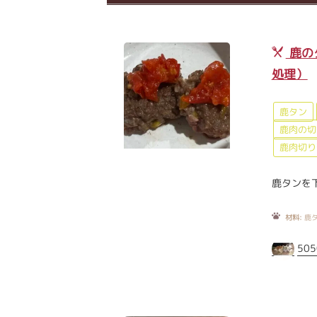
鹿の
処理）
鹿タン
鹿肉の切
鹿肉切り
鹿タンを
材料:
鹿タ
505