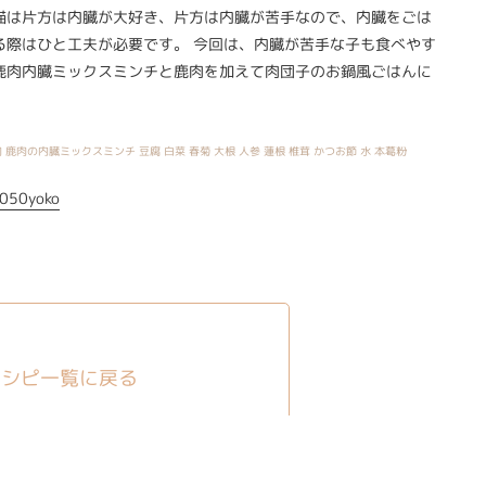
猫は片方は内臓が大好き、片方は内臓が苦手なので、内臓をごは
る際はひと工夫が必要です。 今回は、内臓が苦手な子も食べやす
鹿肉内臓ミックスミンチと鹿肉を加えて肉団子のお鍋風ごはんに
。
 鹿肉の内臓ミックスミンチ 豆腐 白菜 春菊 大根 人参 蓮根 椎茸 かつお節 水 本葛粉
050yoko
レシピ一覧に戻る