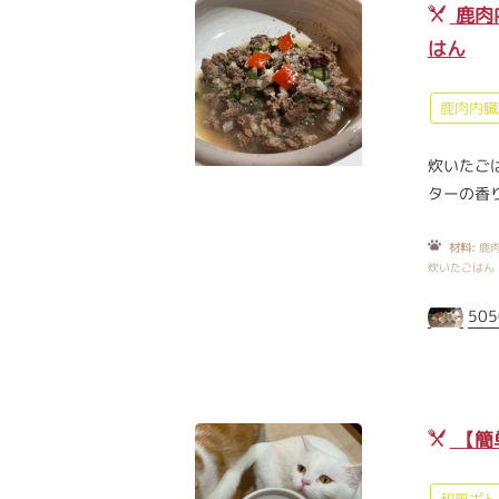
鹿肉
はん
鹿肉内臓
炊いたご
ターの香
材料:
鹿肉
炊いたごはん 
505
【簡
和風ポト