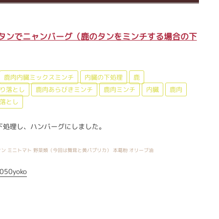
タンでニャンバーグ（鹿のタンをミンチする場合の下
鹿肉内臓ミックスミンチ
内臓の下処理
鹿
り落とし
鹿肉あらびきミンチ
鹿肉ミンチ
内臓
鹿肉
落とし
下処理し、ハンバーグにしました。
ン ミニトマト 野菜類（今回は舞茸と黄パプリカ） 本葛粉 オリーブ油
050yoko