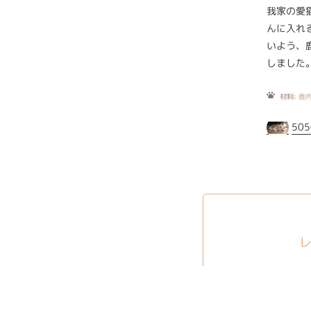
我家の愛
んに入れ
いよう、
しました
材料:
鹿肉
505