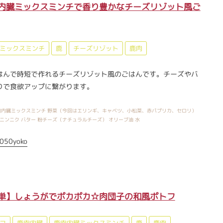
内臓ミックスミンチで香り豊かなチーズリゾット風ご
ミックスミンチ
鹿
チーズリゾット
鹿肉
はんで時短で作れるチーズリゾット風のごはんです。チーズやバ
りで食欲アップに繋がります。
内臓ミックスミンチ 野菜（今回はエリンギ、キャベツ、小松菜、赤パプリカ、セロリ）
ニンニク バター 粉チーズ（ナチュラルチーズ） オリーブ油 水
050yoko
単】しょうがでポカポカ☆肉団子の和風ポトフ
フ
鹿肉内臓
鹿肉内臓ミックスミンチ
鹿
鹿肉