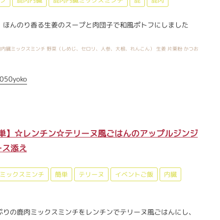
、ほんのり香る生姜のスープと肉団子で和風ポトフにしました
内臓ミックスミンチ 野菜（しめじ、セロリ、人参、大根、れんこん） 生姜 片栗粉 かつお
050yoko
単】☆レンチン☆テリーヌ風ごはんのアップルジンジ
ース添え
ミックスミンチ
簡単
テリーヌ
イベントご飯
内臓
ぷりの鹿肉ミックスミンチをレンチンでテリーヌ風ごはんにし、