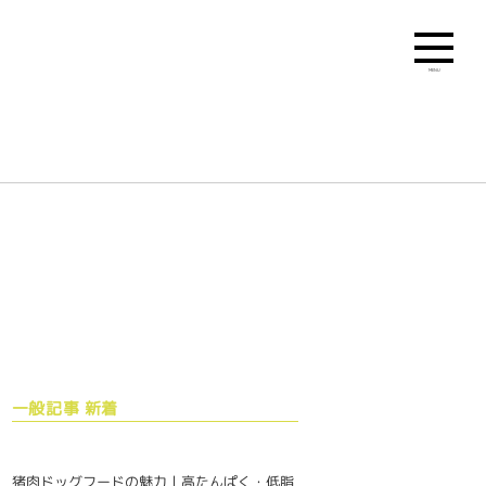
MENU
一般記事 新着
猪肉ドッグフードの魅力｜高たんぱく・低脂