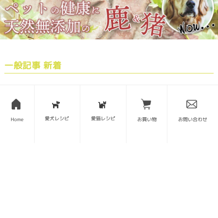
一般記事 新着
猪肉ドッグフードの魅力｜高たんぱく・低脂肪で愛犬の健康を
守る
愛犬レシピ
愛猫レシピ
Home
お買い物
お問い合わせ
秋🍁愛犬と登る山と山ごはんと山道具〜中国山地編〜
Forema猟師スタッフ、猪肉について語りたい！