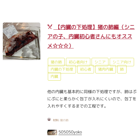
【内臓の下処理】猪の肺編（シニ
アの子、内臓初心者さんにもオスス
メ☆☆☆）
猪の肺
初心者向け
シニア
シニア向け
内臓の下処理
初心者
猪肉内臓
肺
内臓
他の内臓も基本的に同様の下処理ですが、肺はぷ
にぷにと柔らかく包丁が入れにくいので、包丁を
入れやすくするまでの工程です。
材料:
猪の肺
505050yoko