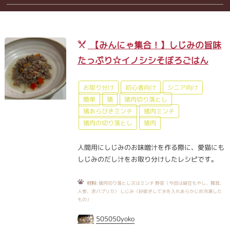
【みんにゃ集合！】しじみの旨味
たっぷり☆イノシシそぼろごはん
お取り分け
初心者向け
シニア向け
簡単
猪
猪肉切り落とし
猪あらびきミンチ
猪肉ミンチ
猪肉の切り落とし
猪肉
人間用にしじみのお味噌汁を作る際に、愛猫にも
しじみのだし汁をお取り分けしたレシピです。
材料:
猪肉切り落とし又はミンチ 野菜（今回は緑豆もやし、舞茸、
人参、赤パプリカ） しじみ（砂抜きして水を入れあらかじめ冷凍した
もの）
505050yoko