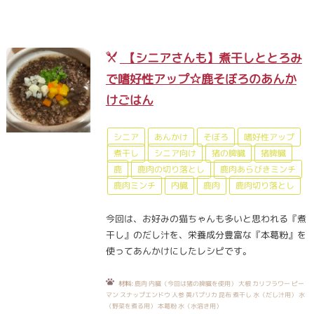
【シニアさんも】煮干しととろみ
で嗜好性アップ☆鹿そぼろのあんか
けごはん
シニア
あんかけ
そぼろ
嗜好性アップ
煮干し
シニア向け
猪の脾臓
猪脾臓
鹿
鹿肉の切り落とし
鹿肉あらびきミンチ
鹿肉ミンチ
内臓
鹿肉
鹿肉切り落とし
今回は、お好みの猫ちゃんも多いと思われる『煮
干し』のだし汁を、栄養成分豊富な『本葛粉』を
使ってあんかけにしたレシピです。
材料:
鹿肉 内臓（今回は猪の脾臓を使用） 大根 カリフラワー ピー
マン スナップエンドウ 人参 黄パプリカ 昆布 煮干し 水（だし汁用） 水
（野菜を煮る用） 本葛粉 水（水溶き用）