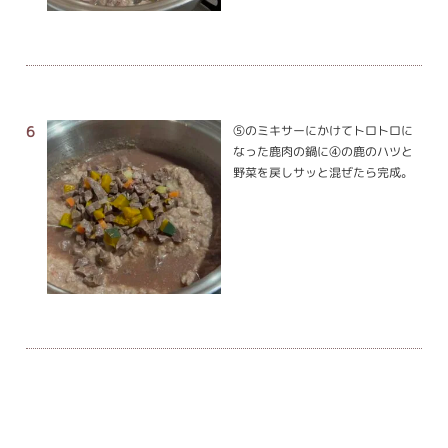
⑤のミキサーにかけてトロトロに
なった鹿肉の鍋に④の鹿のハツと
野菜を戻しサッと混ぜたら完成。