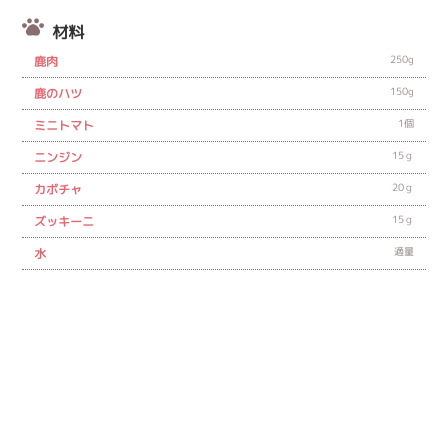
材料
250g
鹿肉
150g
鹿のハツ
1個
ミニトマト
15ｇ
ニンジン
20ｇ
カボチャ
15ｇ
ズッキーニ
適量
水