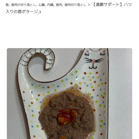
,
,
,
,
,
>
【満腹サポート】ハツ
鹿
鹿肉の切り落とし
心臓
内臓
鹿肉
鹿肉切り落とし
入りの鹿ポタージュ