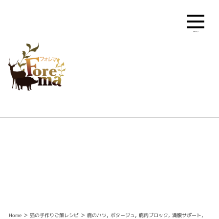
MENU
>
>
,
,
,
,
Home
猫の手作りご飯レシピ
鹿のハツ
ポタージュ
鹿肉ブロック
満腹サポート