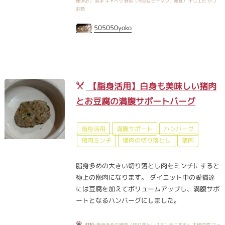
理済み） 長芋 キャベツ 野菜（今回はピーマン、舞茸） 干しエビ かつ
お節
505050yoko
【脂身活用】白身も美味しい猪肉
とお豆腐の満腹サポートバーグ
脂身活用
満腹サポート
ハンバーグ
猪肉ミンチ
猪肉の切り落とし
猪肉
脂身多めの大きい切り落とし肉をミンチにすると
極上の挽肉になります。 ダイエット中の愛猫達
には豆腐を加えてボリュームアップし、満腹サポ
ートとなるハンバーグにしました。
材料:
脂身多めの猪肉（切り落としはミンチにする） 木綿豆腐 マッ