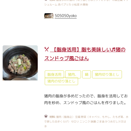
シュルーム 赤パプリカ 小松菜 片栗粉
505050yoko
【脂身活用】脂も美味しい♬猪の
スンドゥブ風ごはん
脂身活用
猪肉、
鍋
猪肉切り落とし
猪肉の切り落とし
猪肉の脂身が多めだったので、脂身を活用してお
肉を炒め、スンドゥブ風のごはんを作りました。
材料:
猪肉（脂身込） 豆腐 野菜（キャベツ、もやし、たもぎ茸、水
で戻した白きくらげ） セロリ ニンニク 味噌 ごま油 かつおだし汁又は
水