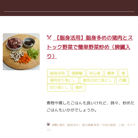
【脂身活用】脂身多めの猪肉とス
トック野菜で簡単野菜炒め（脾臓入
り）
脂身活用
猪脾臓
初心者
簡単
猪
猪肉切り落とし
猪肉の切り落とし
内臓
切り落とし
猪肉
煮物や蒸したごはんも良いけれど、時々、炒めた
ごはんもいかがでしょうか。
材料:
猪肉（脂身多め） 猪の脾臓 野菜（今回は椎茸、人参、キャベ
ツ）