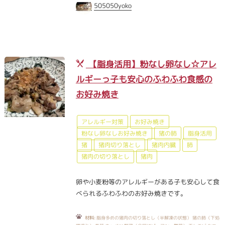
505050yoko
【脂身活用】粉なし卵なし☆アレ
ルギーっ子も安心のふわふわ食感の
お好み焼き
アレルギー対策
お好み焼き
粉なし卵なしお好み焼き
猪の肺
脂身活用
猪
猪肉切り落とし
猪肉内臓
肺
猪肉の切り落とし
猪肉
卵や小麦粉等のアレルギーがある子も安心して食
べられるふわふわのお好み焼きです。
材料:
脂身多めの猪肉の切り落とし（半解凍の状態） 猪の肺（下処