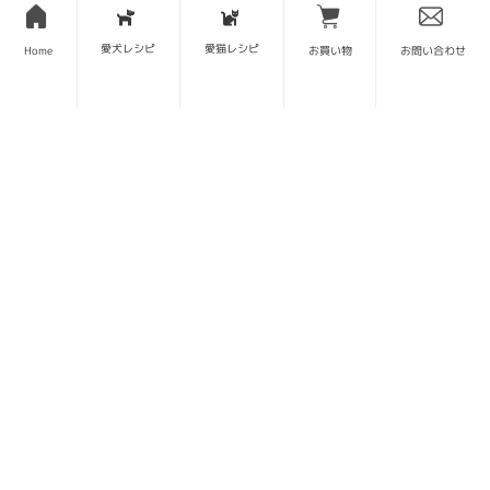
愛犬レシピ
愛猫レシピ
Home
お買い物
お問い合わせ
一般記事 新着
猪肉ドッグフードの魅力｜高たんぱく・低脂肪で愛犬の健康を
守る
秋🍁愛犬と登る山と山ごはんと山道具〜中国山地編〜