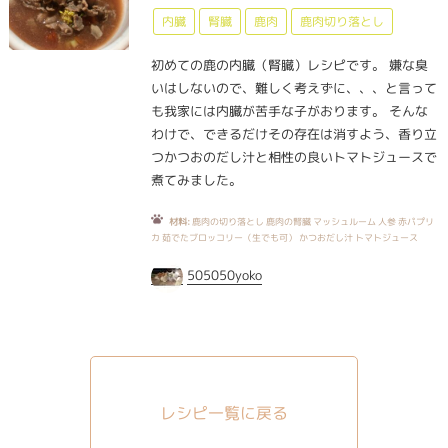
内臓
腎臓
鹿肉
鹿肉切り落とし
初めての鹿の内臓（腎臓）レシピです。 嫌な臭
いはしないので、難しく考えずに、、、と言って
も我家には内臓が苦手な子がおります。 そんな
わけで、できるだけその存在は消すよう、香り立
つかつおのだし汁と相性の良いトマトジュースで
煮てみました。
材料:
鹿肉の切り落とし 鹿肉の腎臓 マッシュルーム 人参 赤パプリ
カ 茹でたブロッコリー（生でも可） かつおだし汁 トマトジュース
505050yoko
レシピ一覧に戻る