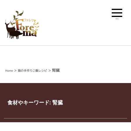
MENU
>
>
腎臓
Home
猫の手作りご飯レシピ
食材やキーワード:
腎臓