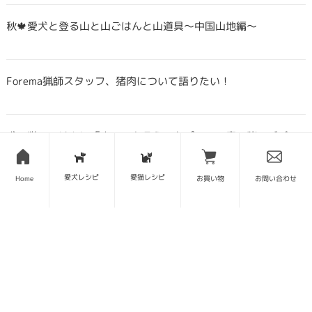
秋🍁愛犬と登る山と山ごはんと山道具〜中国山地編〜
Forema猟師スタッフ、猪肉について語りたい！
犬・猫のごはんに「山のごちそう」をプラス！鹿・猪のジビエ
ふりかけで毎日をもっと元気に快適に
愛犬レシピ
愛猫レシピ
Home
お買い物
お問い合わせ
鹿・猪ボーンブロススープの秘密 〜愛犬/愛猫にキャリーオー
バーを気にせず与えられる理由〜