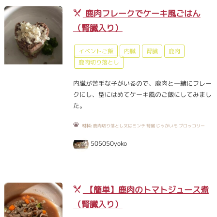
鹿肉フレークでケーキ風ごはん
（腎臓入り）
イベントご飯
内臓
腎臓
鹿肉
鹿肉切り落とし
内臓が苦手な子がいるので、鹿肉と一緒にフレー
クにし、型にはめてケーキ風のご飯にしてみまし
た。
材料:
鹿肉切り落とし又はミンチ 腎臓 じゃがいも ブロッコリー
505050yoko
【簡単】鹿肉のトマトジュース煮
（腎臓入り）