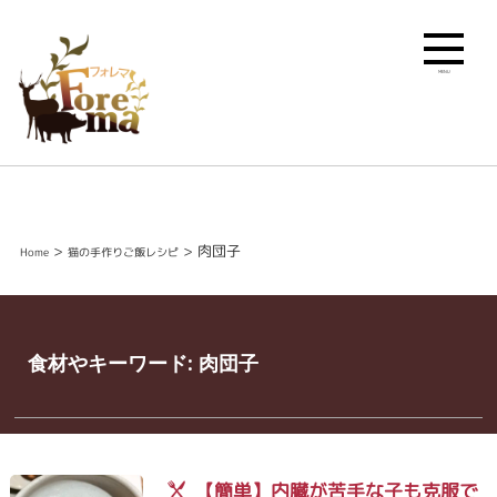
MENU
>
>
肉団子
Home
猫の手作りご飯レシピ
食材やキーワード:
肉団子
【簡単】内臓が苦手な子も克服で