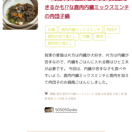
きるかも!?な鹿肉内臓ミックスミンチ
の肉団子鍋
お鍋
鹿肉内臓ミックスミンチ
肉団子
鹿肉の切り落とし
内臓
鹿肉
鹿肉切り落とし
我家の愛猫は片方は内臓が大好き、片方は内臓が
苦手なので、内臓をごはんに入れる際はひと工夫
が必要です。 今回は、内臓が苦手な子も食べや
すいよう、鹿肉内臓ミックスミンチと鹿肉を加え
て肉団子のお鍋風ごはんにしました。
材料:
鹿肉 鹿肉の内臓ミックスミンチ 豆腐 白菜 春菊 大根 人参 蓮
根 椎茸 かつお節 水 本葛粉
505050yoko