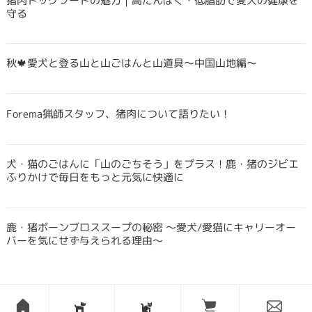
猪肉ドッグフードの魅力｜高たんぱく・低脂肪で愛犬の健康を
守る
秋🍁愛犬と登る山と山ごはんと山道具〜中国山地編〜
Forema猟師スタッフ、猪肉について語りたい！
犬・猫のごはんに「山のごちそう」をプラス！鹿・猪のジビエ
ふりかけで毎日をもっと元気に快適に
鹿・猪ボーンブロススープの秘密 〜愛犬/愛猫にキャリーオー
バーを気にせず与えられる理由〜