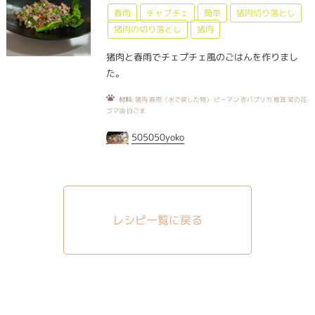
春雨
チャプチェ
簡単
猪肉切り落とし
猪肉の切り落とし
猪肉
猪肉と春雨でチェプチェ風のごはんを作りまし
た。
材料:
猪肉 春雨（水で戻した物） ピーマン 赤パプリカ 椎茸 菜の花
ゴマ油 白ごま
505050yoko
レシピ一覧に戻る