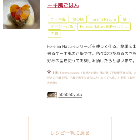
ーキ風ごはん
ケーキ風
猪の肺
Forema Nature
肺
イベントご飯
Forema Nature鹿あらほぐし
内臓
Forema Natureシリーズを使って作る、簡単に出
来るケーキ風のご飯です。色々な型があるのでお
好みの型を使ってお楽しみ頂けたらと思います。
材料:
Forema Nature（お好みの物） 猪の肺（下処理済みの物、お
好みの内臓で可、内臓が苦手な場合は入れなくても良い） 野菜（お好
みの物）
505050yoko
レシピ一覧に戻る