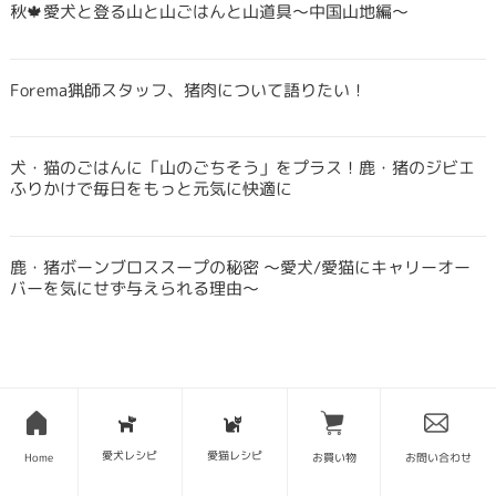
秋🍁愛犬と登る山と山ごはんと山道具〜中国山地編〜
Forema猟師スタッフ、猪肉について語りたい！
犬・猫のごはんに「山のごちそう」をプラス！鹿・猪のジビエ
ふりかけで毎日をもっと元気に快適に
鹿・猪ボーンブロススープの秘密 〜愛犬/愛猫にキャリーオー
バーを気にせず与えられる理由〜
愛犬レシピ
愛猫レシピ
Home
お買い物
お問い合わせ
SITE MAP