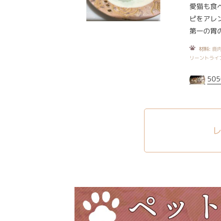
愛猫も食
ピをアレ
第一の胃
材料:
鹿肉
リーントライ
505