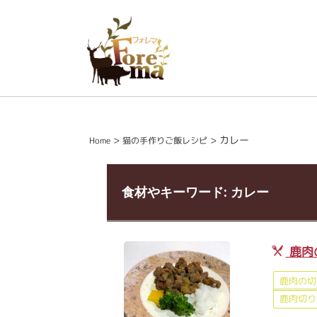
>
>
カレー
Home
猫の手作りご飯レシピ
食材やキーワード:
カレー
鹿肉
鹿肉の切
鹿肉切り