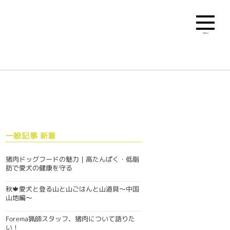
MENU
一般記事 新着
猪肉ドッグフードの魅力｜高たんぱく・低脂
肪で愛犬の健康を守る
秋🍁愛犬と登る山と山ごはんと山道具〜中国
山地編〜
Forema猟師スタッフ、猪肉について語りた
い！