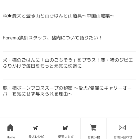
秋🍁愛犬と登る山と山ごはんと山道具〜中国山地編〜
Forema猟師スタッフ、猪肉について語りたい！
犬・猫のごはんに「山のごちそう」をプラス！鹿・猪のジビエ
ふりかけで毎日をもっと元気に快適に
鹿・猪ボーンブロススープの秘密 〜愛犬/愛猫にキャリーオー
バーを気にせず与えられる理由〜
愛犬レシピ
愛猫レシピ
Home
お買い物
お問い合わせ