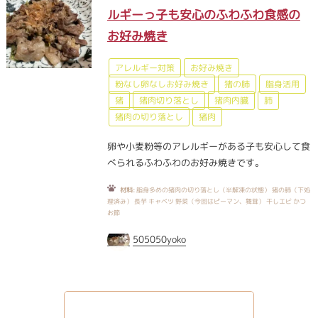
ルギーっ子も安心のふわふわ食感の
お好み焼き
アレルギー対策
お好み焼き
粉なし卵なしお好み焼き
猪の肺
脂身活用
猪
猪肉切り落とし
猪肉内臓
肺
猪肉の切り落とし
猪肉
卵や小麦粉等のアレルギーがある子も安心して食
べられるふわふわのお好み焼きです。
材料:
脂身多めの猪肉の切り落とし（半解凍の状態） 猪の肺（下処
理済み） 長芋 キャベツ 野菜（今回はピーマン、舞茸） 干しエビ かつ
お節
505050yoko