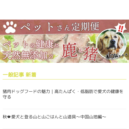
一般記事 新着
猪肉ドッグフードの魅力｜高たんぱく・低脂肪で愛犬の健康を
守る
秋🍁愛犬と登る山と山ごはんと山道具〜中国山地編〜