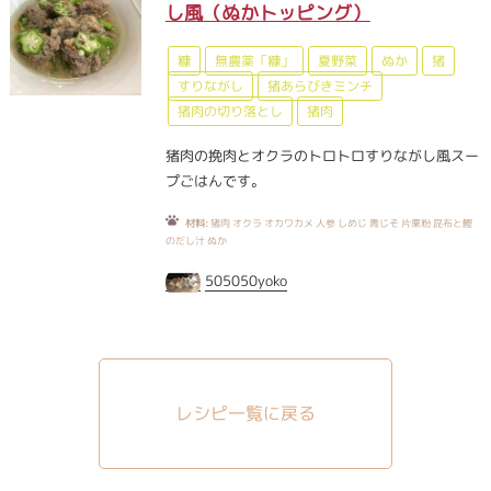
し風（ぬかトッピング）
糠
無農薬「糠」
夏野菜
ぬか
猪
すりながし
猪あらびきミンチ
猪肉の切り落とし
猪肉
猪肉の挽肉とオクラのトロトロすりながし風スー
プごはんです。
材料:
猪肉 オクラ オカワカメ 人参 しめじ 青じそ 片栗粉 昆布と鰹
のだし汁 ぬか
505050yoko
レシピ一覧に戻る