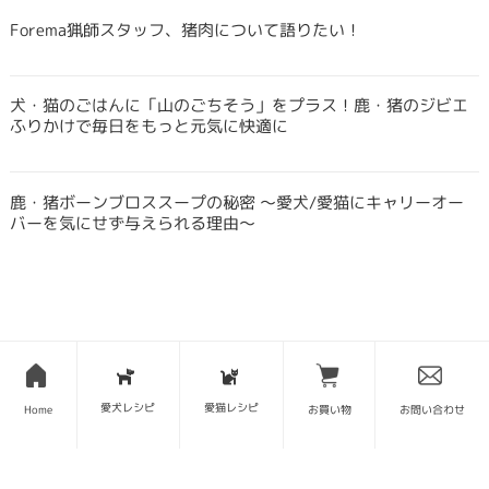
Forema猟師スタッフ、猪肉について語りたい！
犬・猫のごはんに「山のごちそう」をプラス！鹿・猪のジビエ
ふりかけで毎日をもっと元気に快適に
鹿・猪ボーンブロススープの秘密 〜愛犬/愛猫にキャリーオー
バーを気にせず与えられる理由〜
SITE MAP
愛犬レシピ
愛猫レシピ
Home
お買い物
お問い合わせ