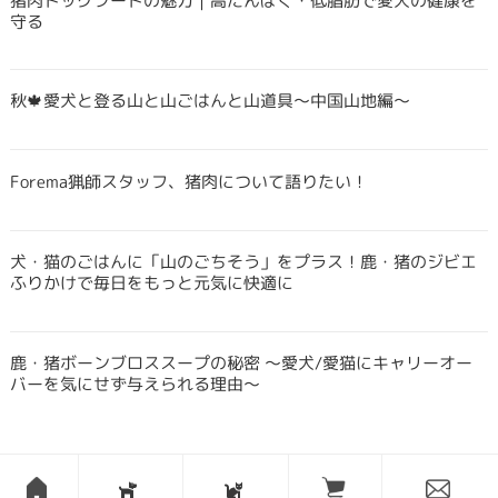
猪肉ドッグフードの魅力｜高たんぱく・低脂肪で愛犬の健康を
守る
秋🍁愛犬と登る山と山ごはんと山道具〜中国山地編〜
Forema猟師スタッフ、猪肉について語りたい！
犬・猫のごはんに「山のごちそう」をプラス！鹿・猪のジビエ
ふりかけで毎日をもっと元気に快適に
鹿・猪ボーンブロススープの秘密 〜愛犬/愛猫にキャリーオー
バーを気にせず与えられる理由〜