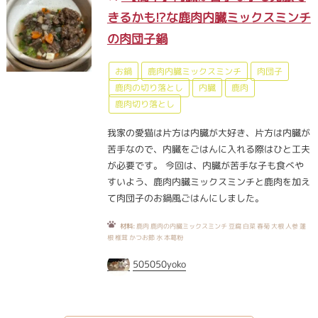
きるかも!?な鹿肉内臓ミックスミンチ
の肉団子鍋
お鍋
鹿肉内臓ミックスミンチ
肉団子
鹿肉の切り落とし
内臓
鹿肉
鹿肉切り落とし
我家の愛猫は片方は内臓が大好き、片方は内臓が
苦手なので、内臓をごはんに入れる際はひと工夫
が必要です。 今回は、内臓が苦手な子も食べや
すいよう、鹿肉内臓ミックスミンチと鹿肉を加え
て肉団子のお鍋風ごはんにしました。
材料:
鹿肉 鹿肉の内臓ミックスミンチ 豆腐 白菜 春菊 大根 人参 蓮
根 椎茸 かつお節 水 本葛粉
505050yoko