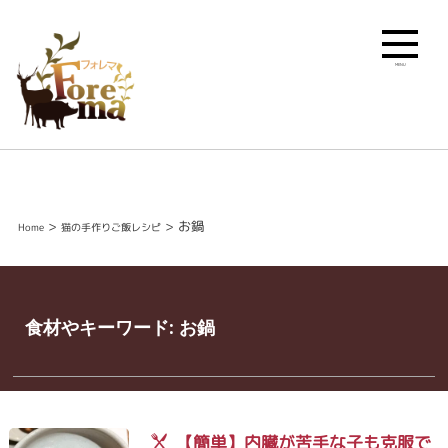
MENU
>
>
お鍋
Home
猫の手作りご飯レシピ
食材やキーワード:
お鍋
【簡単】内臓が苦手な子も克服で