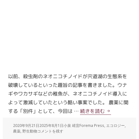
以前、殺虫剤のネオニコチノイドが宍道湖の生態系を
破壊しているといった趣旨の記事を書きました。ウナ
ギやワカサギなどの稚魚が、ネオニコチノイド導入に
よって激減していたという酷い事案でした。 農薬に関
する「別件」として、今回は …
続きを読む
2020年9月21日
2025年8月1日
小泉 靖宜
Forema Press
,
エコロジー
,
農薬
,
野生動物
コメントを残す