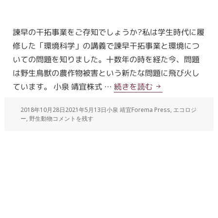
諫早の干拓事業をご存知でしょうか?私は学生時代に履
修した「環境科学」の講義で諫早干拓事業と環境につ
いての問題を知りました。十数年の時を経た今、問題
は野生鳥獣の農作物被害という新たな問題に飛び火し
ています。 小泉 靖宜株式 …
続きを読む
2018年10月28日
2021年5月13日
小泉 靖宜
Forema Press
,
エコロジ
ー
,
野生動物
コメントを残す