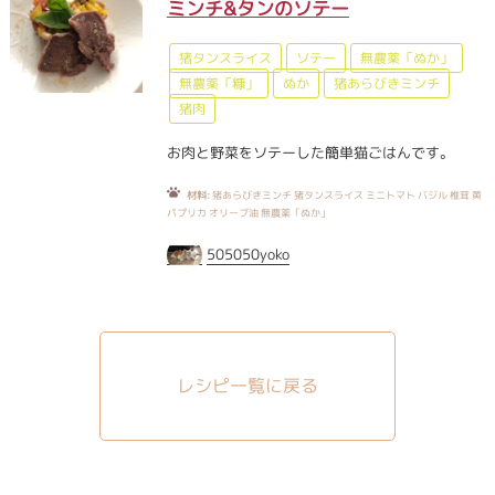
ミンチ&タンのソテー
猪タンスライス
ソテー
無農薬「ぬか」
無農薬「糠」
ぬか
猪あらびきミンチ
猪肉
お肉と野菜をソテーした簡単猫ごはんです。
材料:
猪あらびきミンチ 猪タンスライス ミニトマト バジル 椎茸 黄
パプリカ オリーブ油 無農薬「ぬか」
505050yoko
レシピ一覧に戻る