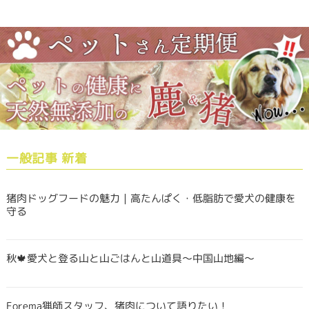
一般記事 新着
猪肉ドッグフードの魅力｜高たんぱく・低脂肪で愛犬の健康を
守る
秋🍁愛犬と登る山と山ごはんと山道具〜中国山地編〜
Forema猟師スタッフ、猪肉について語りたい！