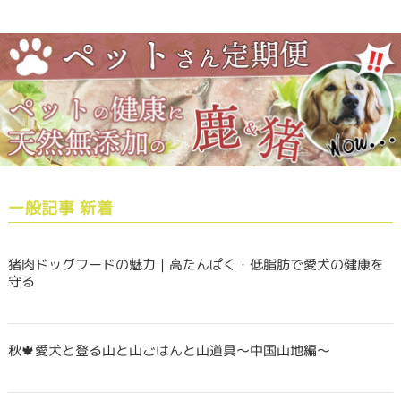
一般記事 新着
猪肉ドッグフードの魅力｜高たんぱく・低脂肪で愛犬の健康を
守る
秋🍁愛犬と登る山と山ごはんと山道具〜中国山地編〜