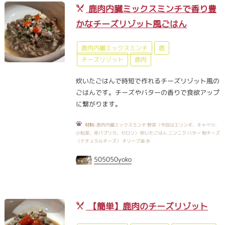
鹿肉内臓ミックスミンチで香り豊
かなチーズリゾット風ごはん
鹿肉内臓ミックスミンチ
鹿
チーズリゾット
鹿肉
炊いたごはんで時短で作れるチーズリゾット風の
ごはんです。チーズやバターの香りで食欲アップ
に繋がります。
材料:
鹿肉内臓ミックスミンチ 野菜（今回はエリンギ、キャベツ、
小松菜、赤パプリカ、セロリ） 炊いたごはん ニンニク バター 粉チーズ
（ナチュラルチーズ） オリーブ油 水
505050yoko
【簡単】鹿肉のチーズリゾット