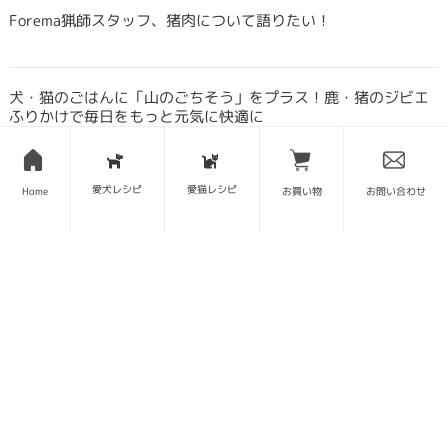
Forema猟師スタッフ、猪肉について語りたい！
犬・猫のごはんに「山のごちそう」をプラス！鹿・猪のジビエ
ふりかけで毎日をもっと元気に快適に
愛犬レシピ
愛猫レシピ
鹿・猪ボーンブロススープの秘密 〜愛犬/愛猫にキャリーオー
Home
お買い物
お問い合わせ
バーを気にせず与えられる理由〜
SITE MAP