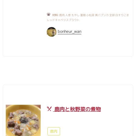
材料:
鹿肉 人参 もやし 蓮根 小松菜 黄パプリカ 全卵 白すりごま
レッドキャベツスプラウト
bonheur_wan
鹿肉と秋野菜の煮物
鹿肉