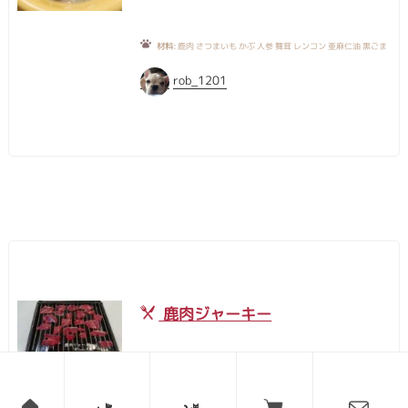
材料:
鹿肉 さつまいも かぶ 人参 舞茸 レンコン 亜麻仁油 黒ごま
rob_1201
鹿肉ジャーキー
鹿肉