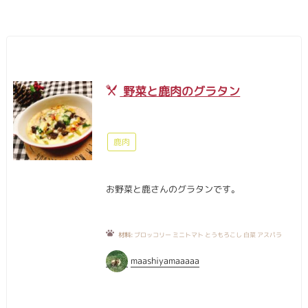
野菜と鹿肉のグラタン
鹿肉
お野菜と鹿さんのグラタンです。
材料:
ブロッコリー ミニトマト とうもろこし 白菜 アスパラ
maashiyamaaaaa