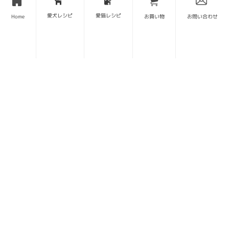
愛犬レシピ
愛猫レシピ
Home
お買い物
お問い合わせ
簡単にできて安心してあげられるので気に入っ
てよく作っています!
材料:
鹿肉
suzushio
鹿肉のステーキ ヨーグルトソー