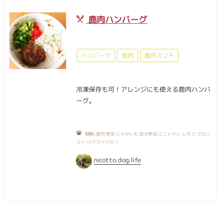
鹿肉ハンバーグ
ハンバーグ
鹿肉
鹿肉ミンチ
冷凍保存も可！アレンジにも使える鹿肉ハンバ
ーグ。
材料:
鹿肉 野菜 じゃがいも 添え野菜(ミニトマト,レタス,ブロッ
コリー) ドライパセリ
nicotto.dog.life