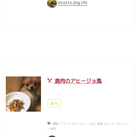
nicotto.dog.life
鹿肉のアヒージョ風
鹿肉
材料:
パプリカ ブロッコリー しめじ 舞茸 れんこん ブロッコリ
ー 鹿肉