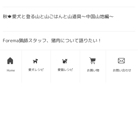
秋🍁愛犬と登る山と山ごはんと山道具〜中国山地編〜
Forema猟師スタッフ、猪肉について語りたい！
犬・猫のごはんに「山のごちそう」をプラス！鹿・猪のジビエ
ふりかけで毎日をもっと元気に快適に
愛犬レシピ
愛猫レシピ
Home
お買い物
お問い合わせ
鹿・猪ボーンブロススープの秘密 〜愛犬/愛猫にキャリーオー
バーを気にせず与えられる理由〜