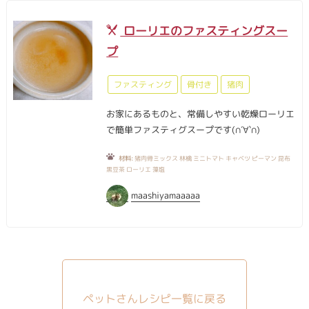
ローリエのファスティングスー
プ
ファスティング
骨付き
猪肉
お家にあるものと、常備しやすい乾燥ローリエ
で簡単ファスティグスープです(∩´∀`∩)
材料:
猪肉骨ミックス 林檎 ミニトマト キャベツ ピーマン 昆布
黒豆茶 ローリエ 藻塩
maashiyamaaaaa
ペットさんレシピ一覧に戻る