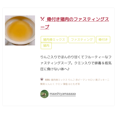
骨付き猪肉のファスティングス
ープ
猪肉骨ミックス
ファスティング
骨付き
猪肉
りんご入りでほんのり甘くてフルーティーなフ
ァスティングスープ。クミン入りで排毒＆低気
圧に負けない体へ♪
材料:
猪肉骨ミックス りんご 赤ピーマン セロリ 黄ズッキーニ
舞茸 にんにく クミン 藻塩 はとむぎ茶
maashiyamaaaaa