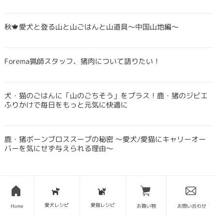
秋🍁愛犬と登る山と山ごはんと山道具〜中国山地編〜
Forema猟師スタッフ、猪肉について語りたい！
犬・猫のごはんに「山のごちそう」をプラス！鹿・猪のジビエ
ふりかけで毎日をもっと元気に快適に
鹿・猪ボーンブロススープの秘密 〜愛犬/愛猫にキャリーオー
バーを気にせず与えられる理由〜
愛犬レシピ
愛猫レシピ
Home
お買い物
お問い合わせ