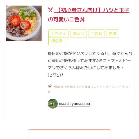
【初心者さん向け】ハツと玉子
の可愛い二色丼
カワイイ
猪ハツ
二色丼
内臓
初心者
毎日のご飯がマンネリしてくると、時々こんな
可愛いご飯も作ってみます♪ミニトマトとピー
マンでさくらんぼみたいにしてみましたヽ
(≧▽≦)ﾉ
材料:
猪ハツ 鶏卵 オクラ 舞茸 ミニトマト ピーマン オートミー
ル
maashiyamaaaaa