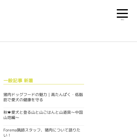
MENU
一般記事 新着
猪肉ドッグフードの魅力｜高たんぱく・低脂
肪で愛犬の健康を守る
秋🍁愛犬と登る山と山ごはんと山道具〜中国
山地編〜
Forema猟師スタッフ、猪肉について語りた
い！