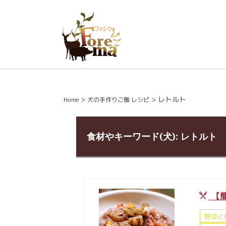
>
>
レトルト
Home
犬の手作りご飯 レシピ
食材やキーワード(犬):
レトルト
【
野菜と