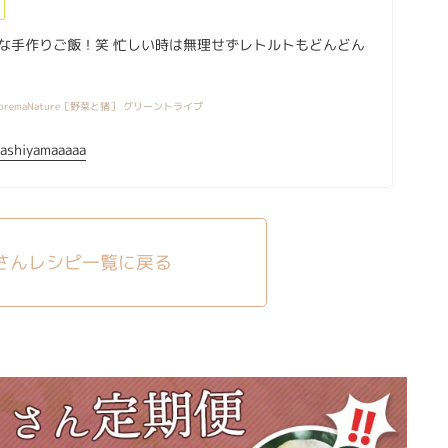
な手作りご飯！笑 忙しい時は無理せずレトルトもどんどん
oremaNature［野菜と猪］ グリーントライプ
ashiyamaaaaa
さんレシピ一覧に戻る