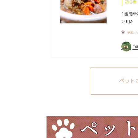
初心者
1番簡単
活用♪
材料:
F
ma
ペット