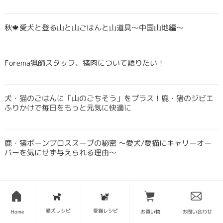
秋🍁愛犬と登る山と山ごはんと山道具〜中国山地編〜
Forema猟師スタッフ、猪肉について語りたい！
犬・猫のごはんに「山のごちそう」をプラス！鹿・猪のジビエ
ふりかけで毎日をもっと元気に快適に
鹿・猪ボーンブロススープの秘密 〜愛犬/愛猫にキャリーオー
バーを気にせず与えられる理由〜
愛犬レシピ
愛猫レシピ
Home
お買い物
お問い合わせ