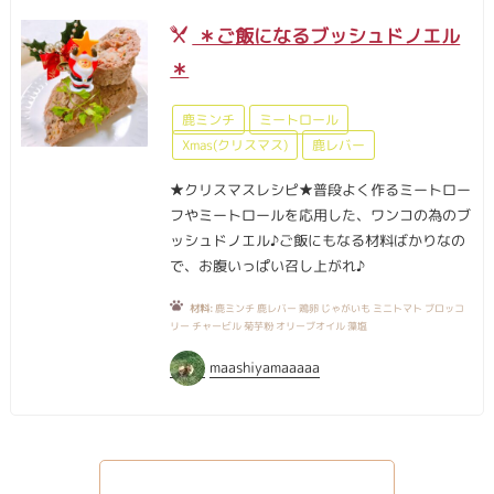
＊ご飯になるブッシュドノエル
＊
鹿ミンチ
ミートロール
Xmas(クリスマス)
鹿レバー
★クリスマスレシピ★普段よく作るミートロー
フやミートロールを応用した、ワンコの為のブ
ッシュドノエル♪ご飯にもなる材料ばかりなの
で、お腹いっぱい召し上がれ♪
材料:
鹿ミンチ 鹿レバー 鶏卵 じゃがいも ミニトマト ブロッコ
リー チャービル 菊芋粉 オリーブオイル 藻塩
maashiyamaaaaa