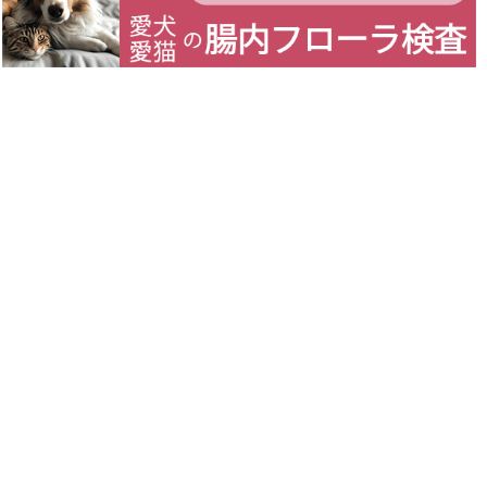
死菌の役割は他の乳酸菌や周辺細菌らのエサとなって
育成につながるという点。実際にはミクロの世界でも
っと複雑な事が起きているのでしょうが、ともあれ腸
内にいる既存の味方たちにメリットがあります。ただ
し本体はすでに死んでいるので、それらが増殖して定
着することはありません。
そして、
腸内で既存の味方が枯渇している場合、死菌
単体では意味をなさない
事があります。(腸内環境改善
に全く貢献しない事例が多々あり)
2.無名の乳酸菌たちも割と普通に腸まで届
いているようだ
一方で、死菌ではなくても、一般的には誰も効いたこ
とがないような無名の乳酸菌たちも、普通に腸内に届