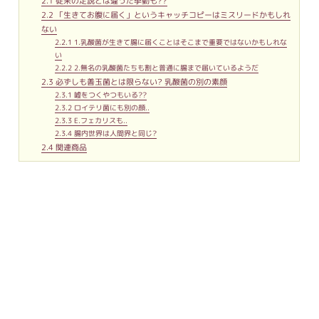
2.1
従来の定説とは違った挙動も??
2.2
「生きてお腹に届く」というキャッチコピーはミスリードかもしれ
ない
2.2.1
1.乳酸菌が生きて腸に届くことはそこまで重要ではないかもしれな
い
2.2.2
2.無名の乳酸菌たちも割と普通に腸まで届いているようだ
2.3
必ずしも善玉菌とは限らない? 乳酸菌の別の素顔
2.3.1
嘘をつくやつもいる??
2.3.2
ロイテリ菌にも別の顔..
2.3.3
E.フェカリスも..
2.3.4
腸内世界は人間界と同じ?
2.4
関連商品