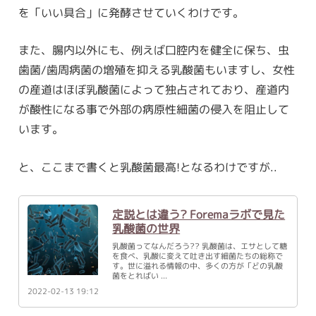
を「いい具合」に発酵させていくわけです。
また、腸内以外にも、例えば口腔内を健全に保ち、虫
歯菌/歯周病菌の増殖を抑える乳酸菌もいますし、女性
の産道はほぼ乳酸菌によって独占されており、産道内
が酸性になる事で外部の病原性細菌の侵入を阻止して
います。
と、ここまで書くと乳酸菌最高!となるわけですが..
定説とは違う? Foremaラボで見た
乳酸菌の世界
乳酸菌ってなんだろう?? 乳酸菌は、エサとして糖
を食べ、乳酸に変えて吐き出す細菌たちの総称で
す。世に溢れる情報の中、多くの方が「どの乳酸
菌をとればい
2022-02-13 19:12