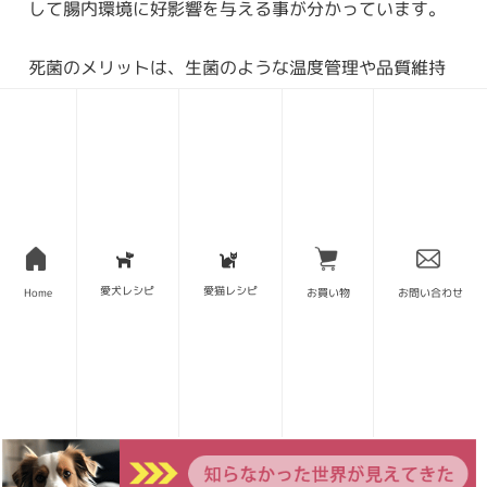
して腸内環境に好影響を与える事が分かっています。
死菌のメリットは、生菌のような温度管理や品質維持
が不要で、安定品質と大量生産、大量流通に向いてい
るという点があります。また、カサが減るので同じ量
で5〜10倍ほどの量が得られるというメリットもあり
ます。
生菌だと「乳酸菌30億個含有」となるところが、死菌
だと「乳酸菌1000億含有」というふうに、キャッチコ
愛犬レシピ
愛猫レシピ
Home
お買い物
お問い合わせ
ピー的にもインパクトが出るという、
極めて営業サイ
ド都合のメリット
もあります。
ただし、生菌と死菌はそもそも役割が異なるので、”数
だけ”でキャッチコピーを競うのはやはりミスリードの
典型と言えます。