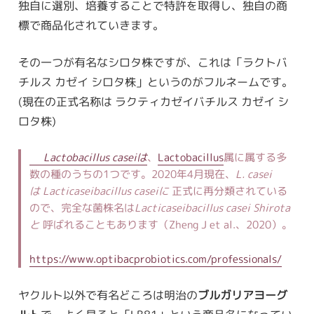
独自に選別、培養することで特許を取得し、独自の商
標で商品化されていきます。
その一つが有名なシロタ株ですが、これは「ラクトバ
チルス カゼイ シロタ株」というのがフルネームです。
(現在の正式名称は ラクティカゼイバチルス カゼイ シ
ロタ株)
Lactobacillus caseiは
、
Lactobacillus
属に属する多
数の種のうちの1つです。2020年4月現在、
L. casei
は
Lacticaseibacillus caseiに
正式に再分類されている
ので、完全な菌株名は
Lacticaseibacillus casei
Shirota
と
呼ばれることもあります（Zheng J et al.、2020）。
https://www.optibacprobiotics.com/professionals/
ヤクルト以外で有名どころは明治の
ブルガリアヨーグ