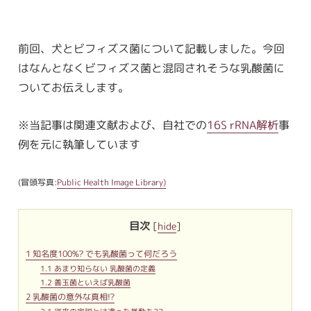
前回、犬とビフィズス菌について記載しました。今回
はなんとなくビフィズス菌と混同されそうな乳酸菌に
ついてお伝えします。
※当記事は関連文献および、自社での
16S rRNA解析
事
例を元に執筆しています
(冒頭写真:
Public Health Image Library)
目次
[
hide
]
1
知名度100%? でも乳酸菌って何だろう
1.1
あまり知らない 乳酸菌の定義
1.2
善玉菌といえば乳酸菌
2
乳酸菌の意外な真相!?