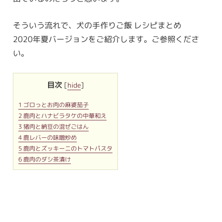
そういう流れで、犬の手作りご飯 レシピまとめ
2020年夏バージョンをご紹介します。ご参照くださ
い。
目次
[
hide
]
1
ゴロっとお肉の麻婆茄子
2
鹿肉とハナビラタケの中華和え
3
猪肉と納豆の混ぜごはん
4
鹿レバーの味噌炒め
5
鹿肉とズッキーニのトマトパスタ
6
鹿肉のダシ茶漬け