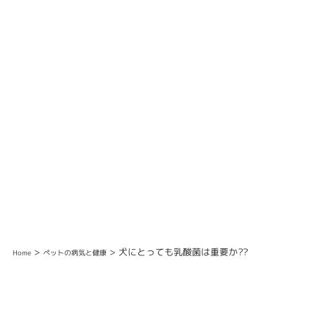
>
> 犬にとっても乳酸菌は重要か??
Home
ペットの病気と健康