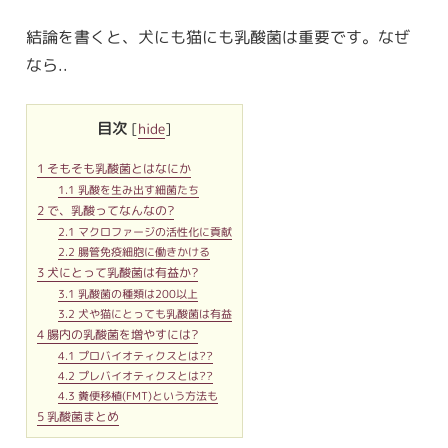
結論を書くと、犬にも猫にも乳酸菌は重要です。なぜ
なら..
目次
[
hide
]
1
そもそも乳酸菌とはなにか
1.1
乳酸を生み出す細菌たち
2
で、乳酸ってなんなの?
2.1
マクロファージの活性化に貢献
2.2
腸管免疫細胞に働きかける
3
犬にとって乳酸菌は有益か?
3.1
乳酸菌の種類は200以上
3.2
犬や猫にとっても乳酸菌は有益
4
腸内の乳酸菌を増やすには?
4.1
プロバイオティクスとは??
4.2
プレバイオティクスとは??
4.3
糞便移植(FMT)という方法も
5
乳酸菌まとめ