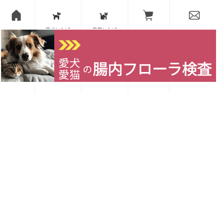
愛犬レシピ
愛猫レシピ
Home
お買い物
お問い合わせ
2025年06月18日
大型犬、小型犬、食べ比べ！国
産無添加ジビエ肺100％ジャー
キーの話
今回取り上げるのは鹿と猪の肺のジャーキ
ー。焼き肉での呼び方は「フワ」と呼ばれ、
名前の通り気泡をたくさん含んでいてボリュ
ームがあっても非常に軽い部位です。そんな
肺のジャーキーにスポットを 当ててみまし
た。 目次1 肺（ラン …
続きを読む