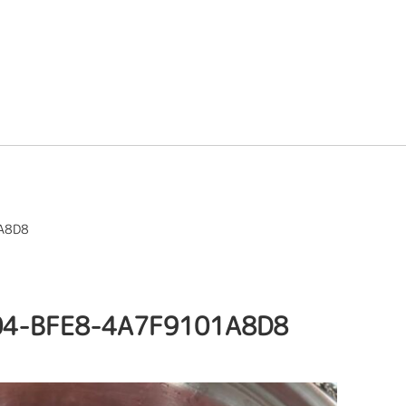
A8D8
04-BFE8-4A7F9101A8D8