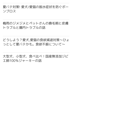
夏バテ対策! 愛犬/愛猫の脱水症状を防ぐボー
ンブロス
梅雨のジメジメとペットさんの換毛期と皮膚
トラブルと腸内トラブルの話
どうしよう？愛犬,愛猫の食欲減退対策〜ひょ
っとして夏バテかも。食欲不振について〜
大型犬、小型犬、食べ比べ！国産無添加ジビ
エ肺100％ジャーキーの話