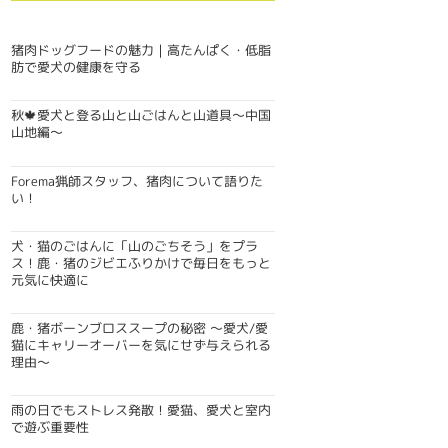
猪肉ドッグフードの魅力｜高たんぱく・低脂
肪で愛犬の健康を守る
秋🍁愛犬と登る山と山ごはんと山道具〜中国
山地編〜
Forema猟師スタッフ、猪肉について語りた
い！
犬・猫のごはんに「山のごちそう」をプラ
ス！鹿・猪のジビエふりかけで毎日をもっと
元気に快適に
鹿・猪ボーンブロススープの秘密 〜愛犬/愛
猫にキャリーオーバーを気にせず与えられる
理由〜
雨の日でもストレス発散！愛猫、愛犬と室内
で遊ぶ重要性