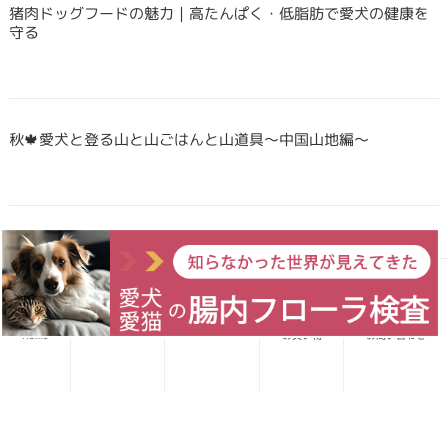
猪肉ドッグフードの魅力｜高たんぱく・低脂肪で愛犬の健康を
守る
秋🍁愛犬と登る山と山ごはんと山道具〜中国山地編〜
Forema猟師スタッフ、猪肉について語りたい！
愛犬レシピ
愛猫レシピ
Home
お買い物
お問い合わせ
犬・猫のごはんに「山のごちそう」をプラス！鹿・猪のジビエ
ふりかけで毎日をもっと元気に快適に