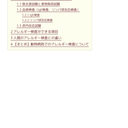
1.1
除去食試験と食物負荷試験
1.2
血液検査（IgE検査、リンパ球反応検査）
1.2.1
IgE検査
1.2.2
リンパ球反応検査
1.3
皮内反応試験
2
アレルギー検査ができる項目
3
人間のアレルギー検査との違い
4
【まとめ】動物病院でのアレルギー検査について