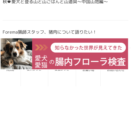
秋🍁愛犬と登る山と山ごはんと山道具〜中国山地編〜
Forema猟師スタッフ、猪肉について語りたい！
犬・猫のごはんに「山のごちそう」をプラス！鹿・猪のジビエ
ふりかけで毎日をもっと元気に快適に
愛犬レシピ
愛猫レシピ
Home
お買い物
お問い合わせ
鹿・猪ボーンブロススープの秘密 〜愛犬/愛猫にキャリーオー
バーを気にせず与えられる理由〜