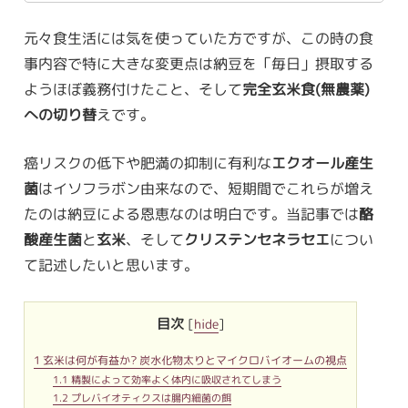
元々食生活には気を使っていた方ですが、この時の食
事内容で特に大きな変更点は納豆を「毎日」摂取する
ようほぼ義務付けたこと、そして
完全玄米食(無農薬)
への切り替
えです。
癌リスクの低下や肥満の抑制に有利な
エクオール産生
菌
はイソフラボン由来なので、短期間でこれらが増え
たのは納豆による恩恵なのは明白です。当記事では
酪
酸産生菌
と
玄米
、そして
クリステンセネラセエ
につい
て記述したいと思います。
目次
[
hide
]
1
玄米は何が有益か? 炭水化物太りとマイクロバイオームの視点
1.1
精製によって効率よく体内に吸収されてしまう
1.2
プレバイオティクスは腸内細菌の餌