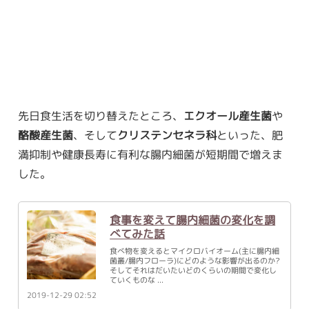
先日食生活を切り替えたところ、
エクオール産生菌
や
酪酸産生菌
、そして
クリステンセネラ科
といった、肥
満抑制や健康長寿に有利な腸内細菌が短期間で増えま
した。
食事を変えて腸内細菌の変化を調
べてみた話
食べ物を変えるとマイクロバイオーム(主に腸内細
菌叢/腸内フローラ)にどのような影響が出るのか?
そしてそれはだいたいどのくらいの期間で変化し
ていくものな
2019-12-29 02:52