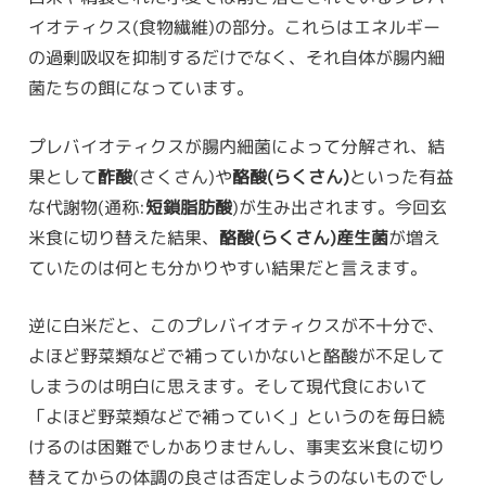
イオティクス(食物繊維)の部分。これらはエネルギー
の過剰吸収を抑制するだけでなく、それ自体が腸内細
菌たちの餌になっています。
プレバイオティクスが腸内細菌によって分解され、結
果として
酢酸
(さくさん)や
酪酸(らくさん)
といった有益
な代謝物(通称:
短鎖脂肪酸
)が生み出されます。今回玄
米食に切り替えた結果、
酪酸(らくさん)産生菌
が増え
ていたのは何とも分かりやすい結果だと言えます。
逆に白米だと、このプレバイオティクスが不十分で、
よほど野菜類などで補っていかないと酪酸が不足して
しまうのは明白に思えます。そして現代食において
「よほど野菜類などで補っていく」というのを毎日続
けるのは困難でしかありませんし、事実玄米食に切り
替えてからの体調の良さは否定しようのないものでし