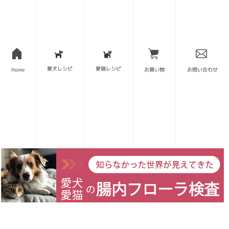
グレインフリーは穀物からの回避、グルテンフリーは
小麦からの回避。背景にはセリアック病をはじめ、穀
物由来の自己免疫疾患の存在が挙げられます。さらに
は炭水化物ダイエットも流行っているように、ここだ
愛犬レシピ
愛猫レシピ
Home
お買い物
お問い合わせ
け見ると「穀物なんてとんでもない!」となってしまい
がちです。が、実態はさにあらず。
上述したように、炭水化物による肥満も、穀物摂取に
よるアレルギーも、多くは米や小麦の精製というプロ
セスによる弊害(マイクロバイオームへの悪影響)が大
きな一因だと言えます。もちろん遺伝的にどうしても
穀物を受け入れられない人がいるのは間違いないはず
ですが、それが近年になって突如急増し続けていると
いうのは、進化の歴史から見てもおかしな話です。