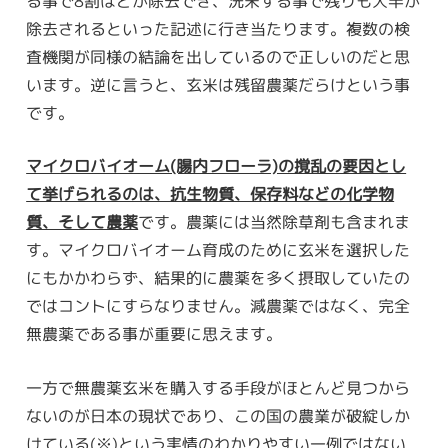
る事で8割ほどが除去でき、洗米する事で残りも大半が
除去されるといった記述に行き当たります。複数の検
査機関が同様の結論を出しているので正しいのだと思
います。逆に言うと、玄米は残留農薬だらけという事
です。
マイクロバイオーム(腸内フローラ)の撹乱の要因とし
て挙げられるのは、抗生物質、保存料などの化学物
質、そして農薬
です。農薬には当然除草剤も含まれま
す。マイクロバイオーム育成のために玄米を選択した
にもかかわらず、結果的に農薬を多く摂取していたの
ではコントにすらなりません。減農薬ではなく、完全
無農薬である事が重要に思えます。
一方で無農薬玄米を購入する手段がほとんど見つから
ないのが日本の現状であり、この国の農業が破綻しか
けている(※)という実情のわかりやすい一例ではない