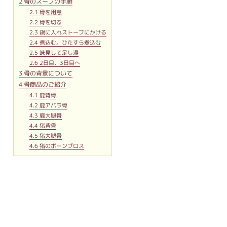
2
骨のスープの手順
2.1
骨を用意
2.2
骨を切る
2.3
鍋に入れストーブにかける
2.4
煮込む。ひたすら煮込む
2.5
味見して足し湯
2.6
2日目、3日目へ
3
骨の背景について
4
骨商品のご紹介
4.1
鹿背骨
4.2
鹿アバラ骨
4.3
鹿大腿骨
4.4
猪背骨
4.5
猪大腿骨
4.6
猪のボーンブロス