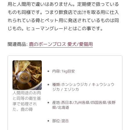
用と人間用で違いはありません。定期便で扱っている
ものも同様です。つまり飲食店で出汁を取る用に仕入
れられている骨とペット用に発送されているものは同
じもの。ヒューマングレードとはこの事です。
関連商品:
鹿のボーンブロス 愛犬/愛猫用
内容:1kg目安
種類:ホンシュウジカ / キュウシュウ
ジカ / エゾシカ
人間用途のお肉
と同等の衛生基
産地:西日本/九州各県/四国各県/長野
準で処理され
県/北海道
た、鹿の骨
部位:混合