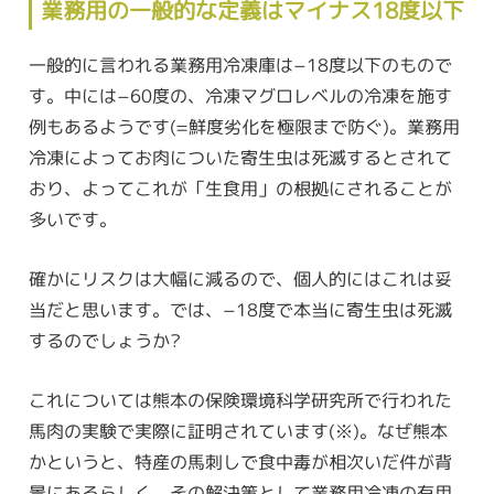
業務用の一般的な定義はマイナス18度以下
一般的に言われる業務用冷凍庫は−18度以下のもので
す。中には−60度の、冷凍マグロレベルの冷凍を施す
例もあるようです(=鮮度劣化を極限まで防ぐ)。業務用
冷凍によってお肉についた寄生虫は死滅するとされて
おり、よってこれが「生食用」の根拠にされることが
多いです。
確かにリスクは大幅に減るので、個人的にはこれは妥
当だと思います。では、−18度で本当に寄生虫は死滅
するのでしょうか?
これについては熊本の保険環境科学研究所で行われた
馬肉の実験で実際に証明されています(※)。なぜ熊本
かというと、特産の馬刺しで食中毒が相次いだ件が背
景にあるらしく、その解決策として業務用冷凍の有用