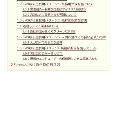
1.2
いわゆる生食用パターン1. 業務用冷凍を経ている
1.2.1
業務用の一般的な定義はマイナス18度以下
1.2.2
冷凍における寄生虫の死滅について
1.3
いわゆる生食用パターン2. 純粋に新鮮なお肉
1.4
処理したての新鮮なお肉..
1.4.1
鹿は体温が高くてクリーンなお肉?
1.5
いわゆる生食用パターン3. 人間が食べても良い品質のもの
1.5.1
人が食べても安全な品質
1.6
いわゆる生食用パターン4.綺麗なお肉を出している
1.6.1
実は見た目が一番大切??
1.6.2
現場のエンドユーザーの価値観に大きな乖離がある
2
Foremaにおける生食の考え方