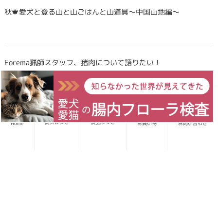
秋🍁愛犬と登る山と山ごはんと山道具〜中国山地編〜
Forema猟師スタッフ、猪肉について語りたい！
犬・猫のごはんに「山のごちそう」をプラス！鹿・猪のジビエ
ふりかけで毎日をもっと元気に快適に
愛犬レシピ
愛猫レシピ
Home
お買い物
お問い合わせ
鹿・猪ボーンブロススープの秘密 〜愛犬/愛猫にキャリーオー
バーを気にせず与えられる理由〜