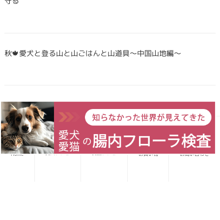
守る
秋🍁愛犬と登る山と山ごはんと山道具〜中国山地編〜
Forema猟師スタッフ、猪肉について語りたい！
愛犬レシピ
愛猫レシピ
Home
お買い物
お問い合わせ
犬・猫のごはんに「山のごちそう」をプラス！鹿・猪のジビエ
ふりかけで毎日をもっと元気に快適に
鹿・猪ボーンブロススープの秘密 〜愛犬/愛猫にキャリーオー