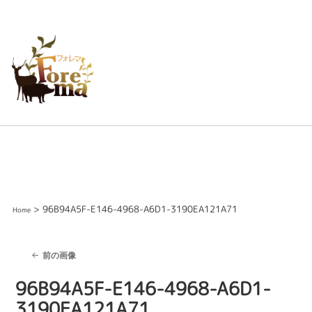
> 96B94A5F-E146-4968-A6D1-3190EA121A71
Home
前の画像
96B94A5F-E146-4968-A6D1-
3190EA121A71