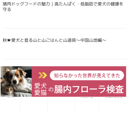
猪肉ドッグフードの魅力｜高たんぱく・低脂肪で愛犬の健康を
守る
秋🍁愛犬と登る山と山ごはんと山道具〜中国山地編〜
Forema猟師スタッフ、猪肉について語りたい！
愛犬レシピ
愛猫レシピ
Home
お買い物
お問い合わせ
犬・猫のごはんに「山のごちそう」をプラス！鹿・猪のジビエ
ふりかけで毎日をもっと元気に快適に