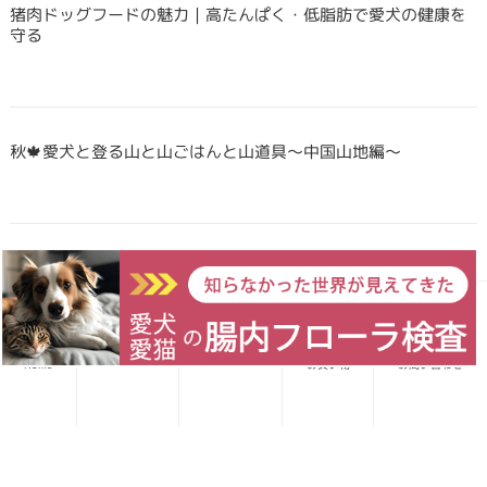
猪肉ドッグフードの魅力｜高たんぱく・低脂肪で愛犬の健康を
守る
秋🍁愛犬と登る山と山ごはんと山道具〜中国山地編〜
Forema猟師スタッフ、猪肉について語りたい！
愛犬レシピ
愛猫レシピ
Home
お買い物
お問い合わせ
犬・猫のごはんに「山のごちそう」をプラス！鹿・猪のジビエ
ふりかけで毎日をもっと元気に快適に