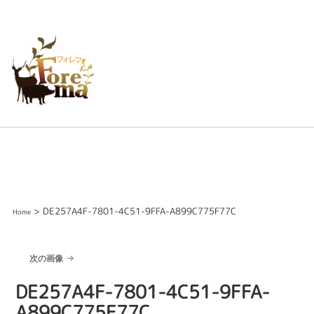
> DE257A4F-7801-4C51-9FFA-A899C775F77C
Home
次の画像
DE257A4F-7801-4C51-9FFA-
A899C775F77C