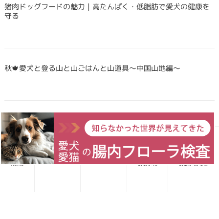
猪肉ドッグフードの魅力｜高たんぱく・低脂肪で愛犬の健康を
守る
秋🍁愛犬と登る山と山ごはんと山道具〜中国山地編〜
Forema猟師スタッフ、猪肉について語りたい！
愛犬レシピ
愛猫レシピ
Home
お買い物
お問い合わせ
犬・猫のごはんに「山のごちそう」をプラス！鹿・猪のジビエ
ふりかけで毎日をもっと元気に快適に