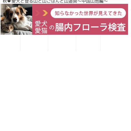
秋🍁愛犬と登る山と山ごはんと山道具〜中国山地編〜
愛犬レシピ
愛猫レシピ
Home
お買い物
お問い合わせ
Forema猟師スタッフ、猪肉について語りたい！
犬・猫のごはんに「山のごちそう」をプラス！鹿・猪のジビエ
ふりかけで毎日をもっと元気に快適に
鹿・猪ボーンブロススープの秘密 〜愛犬/愛猫にキャリーオー
バーを気にせず与えられる理由〜