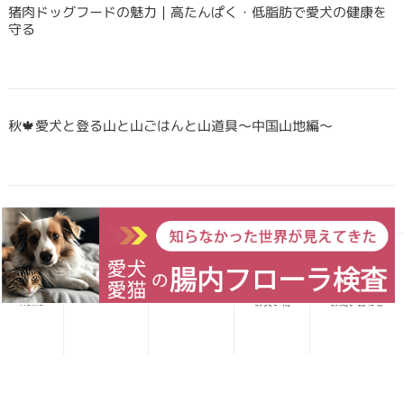
猪肉ドッグフードの魅力｜高たんぱく・低脂肪で愛犬の健康を
守る
秋🍁愛犬と登る山と山ごはんと山道具〜中国山地編〜
Forema猟師スタッフ、猪肉について語りたい！
愛犬レシピ
愛猫レシピ
Home
お買い物
お問い合わせ
犬・猫のごはんに「山のごちそう」をプラス！鹿・猪のジビエ
ふりかけで毎日をもっと元気に快適に