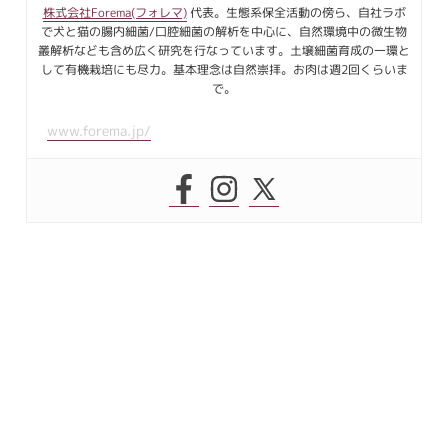
株式会社Forema(フォレマ)
代表。生態系保全活動の傍ら、自社ラボ
で犬と猫の腸内細菌/口腔細菌の解析を中心に、自然環境中の微生物
叢解析なども含め広く研究を行なっています。土壌細菌育成の一環と
して有機栽培にも尽力。基本理念は自然崇拝。お肉は週2回くらいま
で。
www.forema.jp/