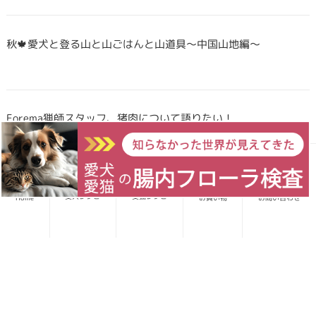
秋🍁愛犬と登る山と山ごはんと山道具〜中国山地編〜
Forema猟師スタッフ、猪肉について語りたい！
犬・猫のごはんに「山のごちそう」をプラス！鹿・猪のジビエ
愛犬レシピ
愛猫レシピ
Home
お買い物
お問い合わせ
ふりかけで毎日をもっと元気に快適に
鹿・猪ボーンブロススープの秘密 〜愛犬/愛猫にキャリーオー
バーを気にせず与えられる理由〜