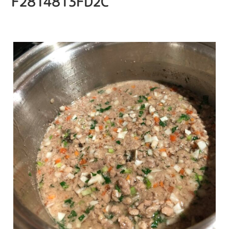
F2814813FD2C