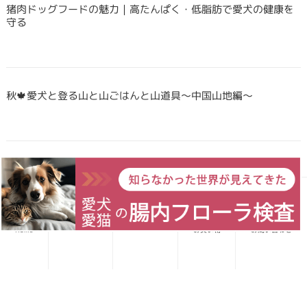
猪肉ドッグフードの魅力｜高たんぱく・低脂肪で愛犬の健康を
守る
秋🍁愛犬と登る山と山ごはんと山道具〜中国山地編〜
Forema猟師スタッフ、猪肉について語りたい！
愛犬レシピ
愛猫レシピ
Home
お買い物
お問い合わせ
犬・猫のごはんに「山のごちそう」をプラス！鹿・猪のジビエ
ふりかけで毎日をもっと元気に快適に