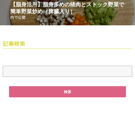
【脂身活用】脂身多めの猪肉とストック野菜で
簡単野菜炒め（脾臓入り）
内で公開
記事検索