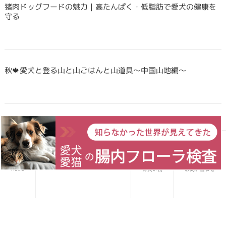
猪肉ドッグフードの魅力｜高たんぱく・低脂肪で愛犬の健康を
守る
秋🍁愛犬と登る山と山ごはんと山道具〜中国山地編〜
Forema猟師スタッフ、猪肉について語りたい！
愛犬レシピ
愛猫レシピ
Home
お買い物
お問い合わせ
犬・猫のごはんに「山のごちそう」をプラス！鹿・猪のジビエ
ふりかけで毎日をもっと元気に快適に